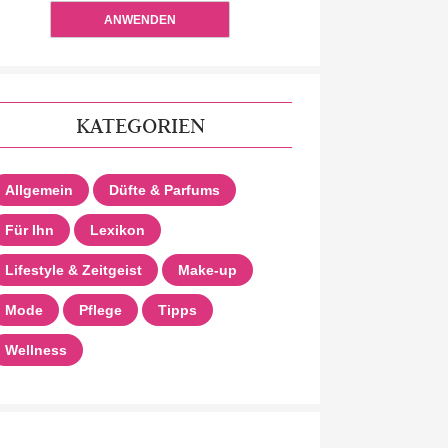
ANWENDEN
KATEGORIEN
Allgemein
Düfte & Parfums
Für Ihn
Lexikon
Lifestyle & Zeitgeist
Make-up
Mode
Pflege
Tipps
Wellness