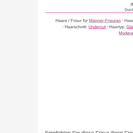
(
Durch
Haare / Frisur für
Männer-Frisuren
⋅
Haar
⋅
Haarschnitt:
Undercut
⋅
Haartyp:
Gla
Modera