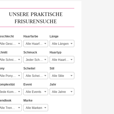
UNSERE PRAKTISCHE
FRISURENSUCHE
eschlecht
Haarfarbe
Länge
Alle Geschlechter
Alle Haarfarben
Alle Längen
chnitt
Schmuck
Haartyp
Alle Schnitte
Jeder Schmuck
Alle Haartypen
ony
Scheitel
Stil
Alle Ponyarten
Alle Scheitelarten
Alle Stile
omplexität
Event
Jahr
Jede Komplexität
Alle Events
Alle Jahre
rendlook
Marke
Alle Trendlooks
Alle Marken