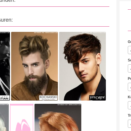
eunden:
suren:
G
S
P
K
T