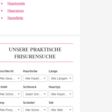
Haarkreide
Haarspray
Nagelfeile
UNSERE PRAKTISCHE
FRISURENSUCHE
eschlecht
Haarfarbe
Länge
Alle Geschlechter
Alle Haarfarben
Alle Längen
chnitt
Schmuck
Haartyp
Alle Schnitte
Jeder Schmuck
Alle Haartypen
ony
Scheitel
Stil
Alle Ponyarten
Alle Scheitelarten
Alle Stile