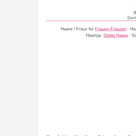
(
Durch
Haare / Frisur für
Frauen-Frisuren
⋅
Ha
Haartyp:
Glatte Haare
⋅
Sc