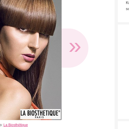
K
s
»
o:
La Biosthétique