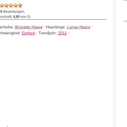
20
Bewertungen,
schnitt:
4,80
von 5)
arfarbe:
Brünette Haare
⋅
Haarlänge:
Lange Haare
⋅
hwierigkeit:
Einfach
⋅
Trendjahr:
2011
⋅