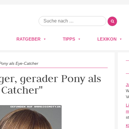
RATGEBER
TIPPS
LEXIKON
Pony als Eye-Catcher
ger, gerader Pony als
J
-Catcher"
W
V
L
m
s
K