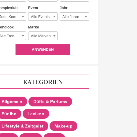
omplexität
Event
Jahr
Jede Komplexität
Alle Events
Alle Jahre
rendlook
Marke
Alle Trendlooks
Alle Marken
ANWENDEN
KATEGORIEN
Allgemein
Düfte & Parfums
Für Ihn
Lexikon
Lifestyle & Zeitgeist
Make-up