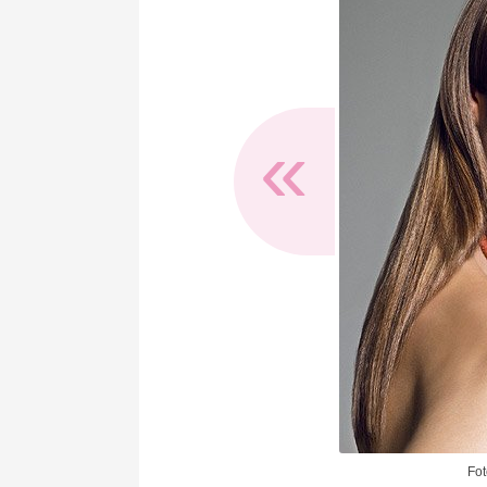
«
Fot