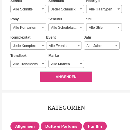
Schnitt
Schmuck
Haartyp
Alle Schnitte
Jeder Schmuck
Alle Haartypen
Pony
Scheitel
Stil
Alle Ponyarten
Alle Scheitelarten
Alle Stile
Komplexität
Event
Jahr
Jede Komplexität
Alle Events
Alle Jahre
Trendlook
Marke
Alle Trendlooks
Alle Marken
ANWENDEN
KATEGORIEN
Allgemein
Düfte & Parfums
Für Ihn