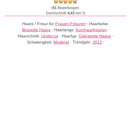
(
51
Bewertungen,
Durchschnitt:
4,43
von 5)
Haare / Frisur für
Frauen-Frisuren
⋅
Haarfarbe:
Brünette Haare
⋅
Haarlänge:
Kurzhaarfrisuren
⋅
Haarschnitt:
Undercut
⋅
Haartyp:
Gekreppte Haare
⋅
Schwierigkeit:
Moderat
⋅
Trendjahr:
2012
⋅