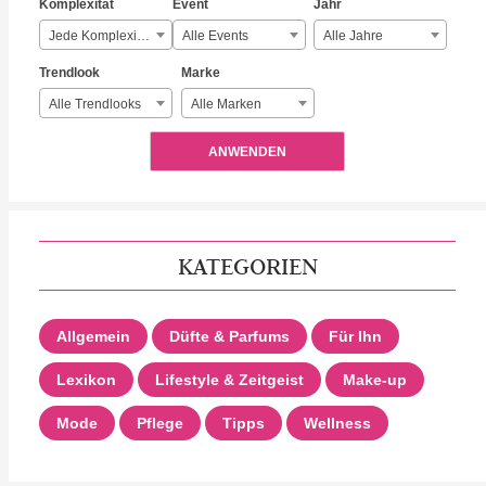
Komplexität
Event
Jahr
Jede Komplexität
Alle Events
Alle Jahre
Trendlook
Marke
Alle Trendlooks
Alle Marken
ANWENDEN
KATEGORIEN
Allgemein
Düfte & Parfums
Für Ihn
Lexikon
Lifestyle & Zeitgeist
Make-up
Mode
Pflege
Tipps
Wellness