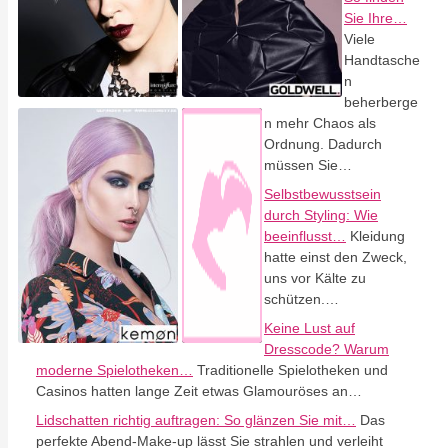
Sie Ihre…
Viele
Handtasche
n
beherberge
n mehr Chaos als
Ordnung. Dadurch
müssen Sie…
Selbstbewusstsein
durch Styling: Wie
beeinflusst…
Kleidung
hatte einst den Zweck,
uns vor Kälte zu
schützen.…
Keine Lust auf
Dresscode? Warum
moderne Spielotheken…
Traditionelle Spielotheken und
Casinos hatten lange Zeit etwas Glamouröses an…
Lidschatten richtig auftragen: So glänzen Sie mit…
Das
perfekte Abend-Make-up lässt Sie strahlen und verleiht