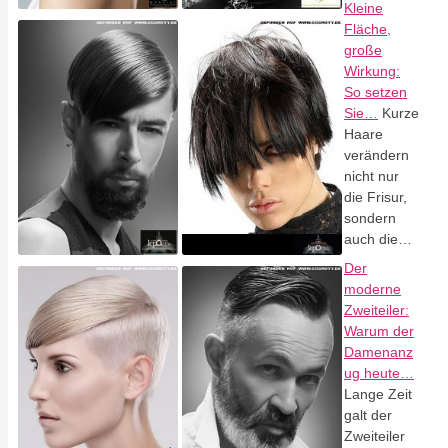
Kleine
Fläche,
große
Wirkung:
So setzen
Sie…
Kurze
Haare
verändern
nicht nur
die Frisur,
sondern
auch die…
Der
moderne
Zweiteiler:
Warum der
Damenanz
ug heute…
Lange Zeit
galt der
Zweiteiler