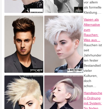
vor allem
als formelle
Kleidung.…
Vapen als
Alternative
zum
Rauchen:
Was aus…
Rauchen ist
seit
Jahrhunder
ten fester
Bestandteil
vieler
Kulturen,
doch
schon…
Handtasche
n-Ordnung
mit System:
So finden