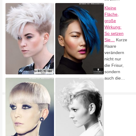
Kleine
Fläche,
große
Wirkung:
So setzen
Sie…
Kurze
Haare
verändern
nicht nur
die Frisur,
sondern
auch die…