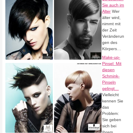
Sie auch im
Alter
Wer
älter wird,
nimmt mit
der Zeit
Veränderun
gen des
Körpers…
Make-up-
Pinsel: Mit
diesen
Schmink-
Pinseln
gelingt…
Vielleicht
kennen Sie
das
Problem:
Sie geben
sich bei
Ihrem…