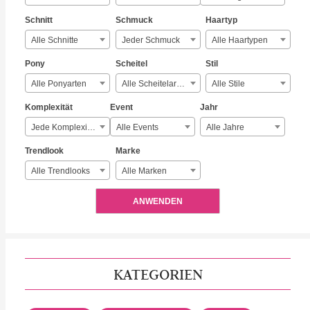
Schnitt
Schmuck
Haartyp
Alle Schnitte
Jeder Schmuck
Alle Haartypen
Pony
Scheitel
Stil
Alle Ponyarten
Alle Scheitelarten
Alle Stile
Komplexität
Event
Jahr
Jede Komplexität
Alle Events
Alle Jahre
Trendlook
Marke
Alle Trendlooks
Alle Marken
ANWENDEN
KATEGORIEN