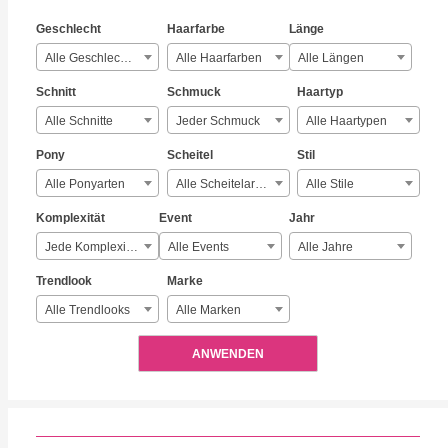
Geschlecht
Haarfarbe
Länge
Alle Geschlechter
Alle Haarfarben
Alle Längen
Schnitt
Schmuck
Haartyp
Alle Schnitte
Jeder Schmuck
Alle Haartypen
Pony
Scheitel
Stil
Alle Ponyarten
Alle Scheitelarten
Alle Stile
Komplexität
Event
Jahr
Jede Komplexität
Alle Events
Alle Jahre
Trendlook
Marke
Alle Trendlooks
Alle Marken
ANWENDEN