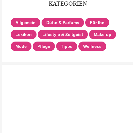
KATEGORIEN
Allgemein
Düfte & Parfums
Für Ihn
Lexikon
Lifestyle & Zeitgeist
Make-up
Mode
Pflege
Tipps
Wellness