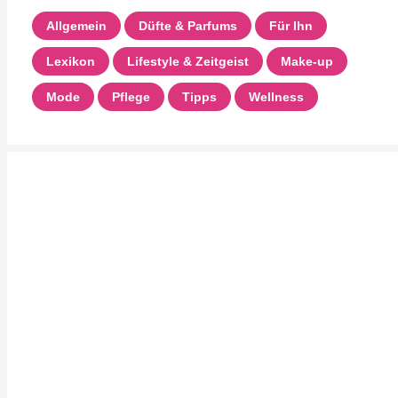
Allgemein
Düfte & Parfums
Für Ihn
Lexikon
Lifestyle & Zeitgeist
Make-up
Mode
Pflege
Tipps
Wellness