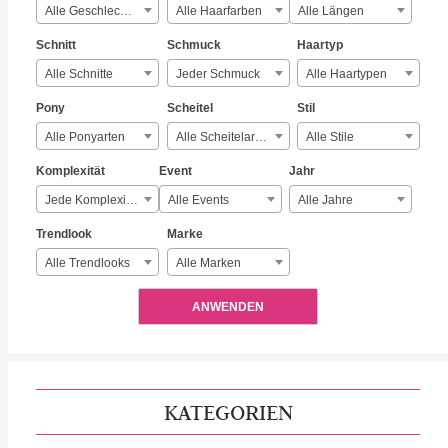
Alle Geschlechter
Alle Haarfarben
Alle Längen
Schnitt
Schmuck
Haartyp
Alle Schnitte
Jeder Schmuck
Alle Haartypen
Pony
Scheitel
Stil
Alle Ponyarten
Alle Scheitelarten
Alle Stile
Komplexität
Event
Jahr
Jede Komplexität
Alle Events
Alle Jahre
Trendlook
Marke
Alle Trendlooks
Alle Marken
ANWENDEN
KATEGORIEN