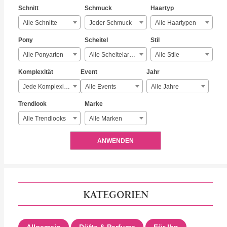
Schnitt
Schmuck
Haartyp
Alle Schnitte
Jeder Schmuck
Alle Haartypen
Pony
Scheitel
Stil
Alle Ponyarten
Alle Scheitelarten
Alle Stile
Komplexität
Event
Jahr
Jede Komplexität
Alle Events
Alle Jahre
Trendlook
Marke
Alle Trendlooks
Alle Marken
ANWENDEN
KATEGORIEN