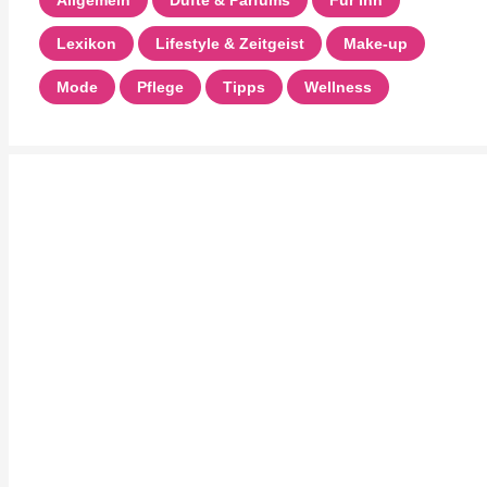
Allgemein
Düfte & Parfums
Für Ihn
Lexikon
Lifestyle & Zeitgeist
Make-up
Mode
Pflege
Tipps
Wellness