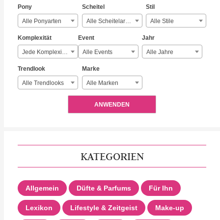
Pony
Scheitel
Stil
Alle Ponyarten
Alle Scheitelarten
Alle Stile
Komplexität
Event
Jahr
Jede Komplexität
Alle Events
Alle Jahre
Trendlook
Marke
Alle Trendlooks
Alle Marken
ANWENDEN
KATEGORIEN
Allgemein
Düfte & Parfums
Für Ihn
Lexikon
Lifestyle & Zeitgeist
Make-up