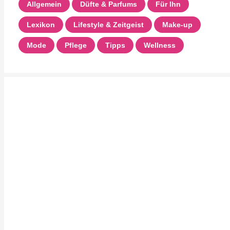
Allgemein
Düfte & Parfums
Für Ihn
Lexikon
Lifestyle & Zeitgeist
Make-up
Mode
Pflege
Tipps
Wellness