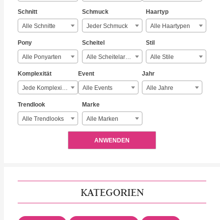
Schnitt
Schmuck
Haartyp
Alle Schnitte
Jeder Schmuck
Alle Haartypen
Pony
Scheitel
Stil
Alle Ponyarten
Alle Scheitelarten
Alle Stile
Komplexität
Event
Jahr
Jede Komplexität
Alle Events
Alle Jahre
Trendlook
Marke
Alle Trendlooks
Alle Marken
ANWENDEN
KATEGORIEN