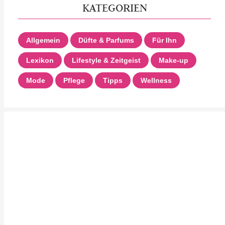
KATEGORIEN
Allgemein
Düfte & Parfums
Für Ihn
Lexikon
Lifestyle & Zeitgeist
Make-up
Mode
Pflege
Tipps
Wellness