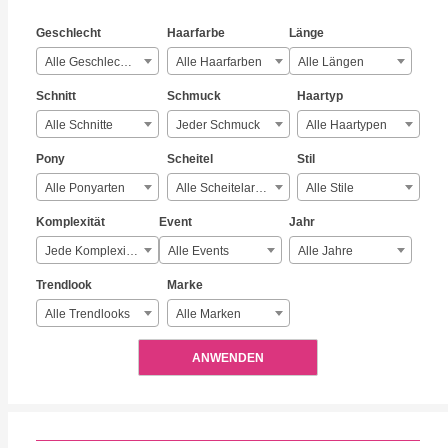
Geschlecht
Haarfarbe
Länge
Alle Geschlechter
Alle Haarfarben
Alle Längen
Schnitt
Schmuck
Haartyp
Alle Schnitte
Jeder Schmuck
Alle Haartypen
Pony
Scheitel
Stil
Alle Ponyarten
Alle Scheitelarten
Alle Stile
Komplexität
Event
Jahr
Jede Komplexität
Alle Events
Alle Jahre
Trendlook
Marke
Alle Trendlooks
Alle Marken
ANWENDEN