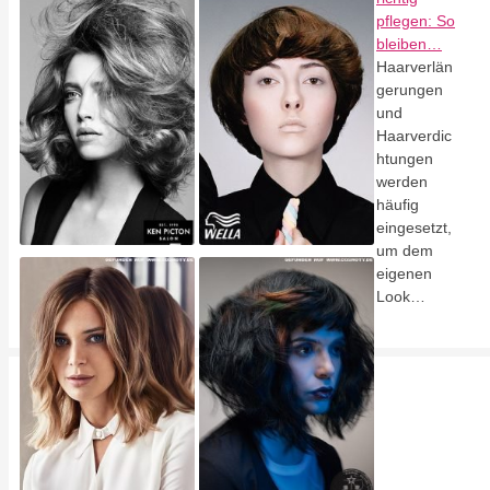
pflegen: So
bleiben…
Haarverlän
gerungen
und
Haarverdic
htungen
werden
häufig
eingesetzt,
um dem
eigenen
Look…