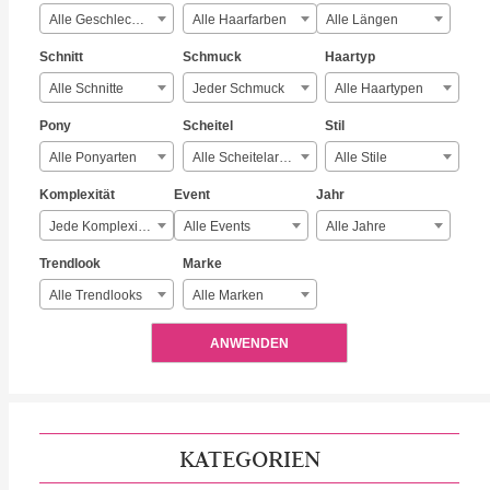
Alle Geschlechter
Alle Haarfarben
Alle Längen
Schnitt
Schmuck
Haartyp
Alle Schnitte
Jeder Schmuck
Alle Haartypen
Pony
Scheitel
Stil
Alle Ponyarten
Alle Scheitelarten
Alle Stile
Komplexität
Event
Jahr
Jede Komplexität
Alle Events
Alle Jahre
Trendlook
Marke
Alle Trendlooks
Alle Marken
ANWENDEN
KATEGORIEN