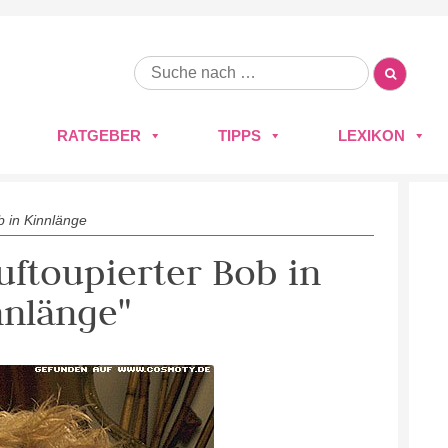
RATGEBER
TIPPS
LEXIKON
b in Kinnlänge
auftoupierter Bob in
nnlänge"