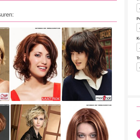
suren:
P
K
T