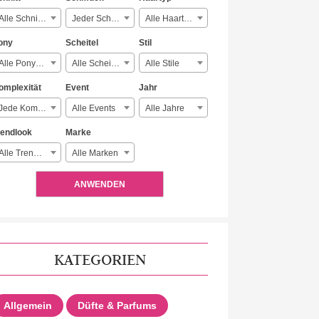
Alle Schnitte
Jeder Schmuck
Alle Haartypen
ony
Scheitel
Stil
Alle Ponyarten
Alle Scheitelarten
Alle Stile
omplexität
Event
Jahr
Jede Komplexität
Alle Events
Alle Jahre
rendlook
Marke
Alle Trendlooks
Alle Marken
ANWENDEN
KATEGORIEN
Allgemein
Düfte & Parfums