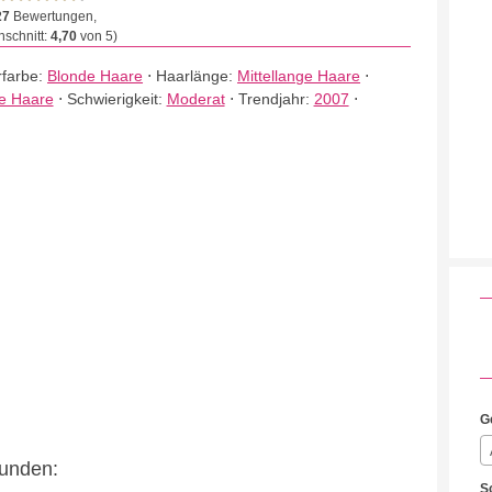
27
Bewertungen,
schnitt:
4,70
von 5)
farbe:
Blonde Haare
⋅
Haarlänge:
Mittellange Haare
⋅
te Haare
⋅
Schwierigkeit:
Moderat
⋅
Trendjahr:
2007
⋅
G
eunden:
S