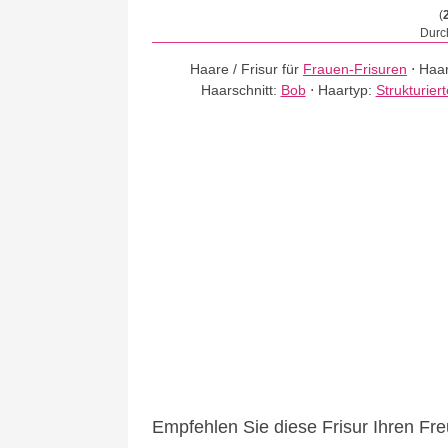
(
Durch
Haare / Frisur für
Frauen-Frisuren
⋅
Haar
Haarschnitt:
Bob
⋅
Haartyp:
Strukturier
Empfehlen Sie diese Frisur Ihren Fr