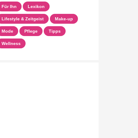
Für Ihn
Lexikon
Lifestyle & Zeitgeist
Make-up
Mode
Pflege
Tipps
Wellness