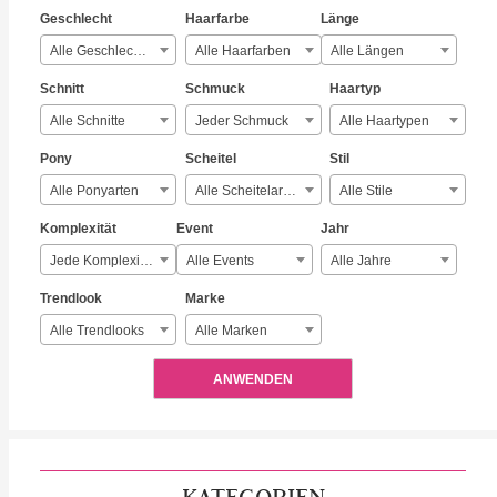
Geschlecht
Haarfarbe
Länge
Alle Geschlechter
Alle Haarfarben
Alle Längen
Schnitt
Schmuck
Haartyp
Alle Schnitte
Jeder Schmuck
Alle Haartypen
Pony
Scheitel
Stil
Alle Ponyarten
Alle Scheitelarten
Alle Stile
Komplexität
Event
Jahr
Jede Komplexität
Alle Events
Alle Jahre
Trendlook
Marke
Alle Trendlooks
Alle Marken
ANWENDEN
KATEGORIEN