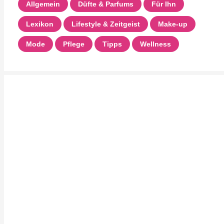
Allgemein
Düfte & Parfums
Für Ihn
Lexikon
Lifestyle & Zeitgeist
Make-up
Mode
Pflege
Tipps
Wellness