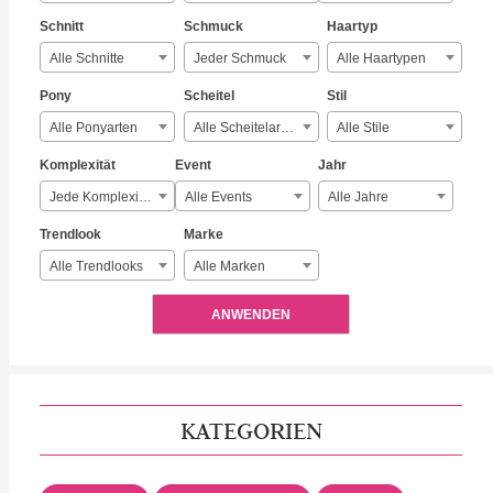
Schnitt
Schmuck
Haartyp
Alle Schnitte
Jeder Schmuck
Alle Haartypen
Pony
Scheitel
Stil
Alle Ponyarten
Alle Scheitelarten
Alle Stile
Komplexität
Event
Jahr
Jede Komplexität
Alle Events
Alle Jahre
Trendlook
Marke
Alle Trendlooks
Alle Marken
ANWENDEN
KATEGORIEN