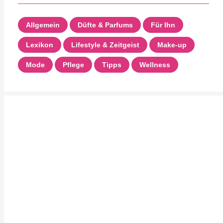
Allgemein
Düfte & Parfums
Für Ihn
Lexikon
Lifestyle & Zeitgeist
Make-up
Mode
Pflege
Tipps
Wellness