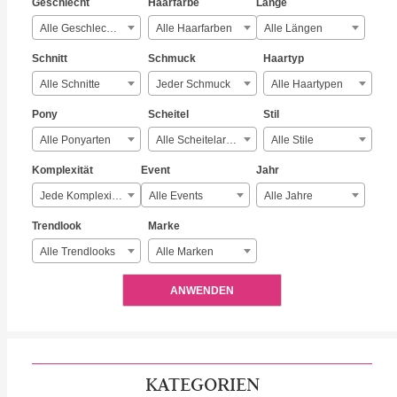
Geschlecht
Haarfarbe
Länge
Alle Geschlechter
Alle Haarfarben
Alle Längen
Schnitt
Schmuck
Haartyp
Alle Schnitte
Jeder Schmuck
Alle Haartypen
Pony
Scheitel
Stil
Alle Ponyarten
Alle Scheitelarten
Alle Stile
Komplexität
Event
Jahr
Jede Komplexität
Alle Events
Alle Jahre
Trendlook
Marke
Alle Trendlooks
Alle Marken
ANWENDEN
KATEGORIEN