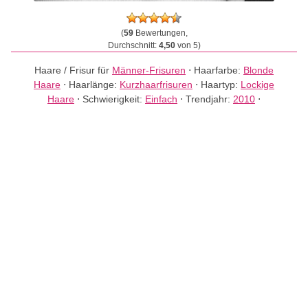
(
59
Bewertungen,
Durchschnitt:
4,50
von 5)
Haare / Frisur für
Männer-Frisuren
⋅
Haarfarbe:
Blonde
Haare
⋅
Haarlänge:
Kurzhaarfrisuren
⋅
Haartyp:
Lockige
Haare
⋅
Schwierigkeit:
Einfach
⋅
Trendjahr:
2010
⋅