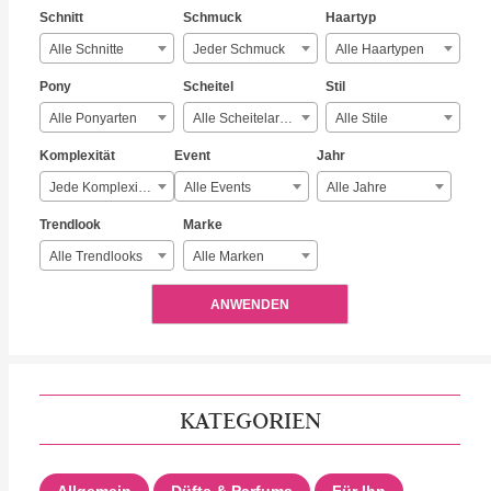
Schnitt
Schmuck
Haartyp
Alle Schnitte
Jeder Schmuck
Alle Haartypen
Pony
Scheitel
Stil
Alle Ponyarten
Alle Scheitelarten
Alle Stile
Komplexität
Event
Jahr
Jede Komplexität
Alle Events
Alle Jahre
Trendlook
Marke
Alle Trendlooks
Alle Marken
ANWENDEN
KATEGORIEN