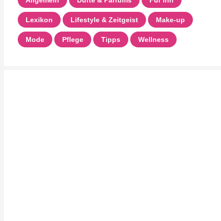
Allgemein
Düfte & Parfums
Für Ihn
Lexikon
Lifestyle & Zeitgeist
Make-up
Mode
Pflege
Tipps
Wellness