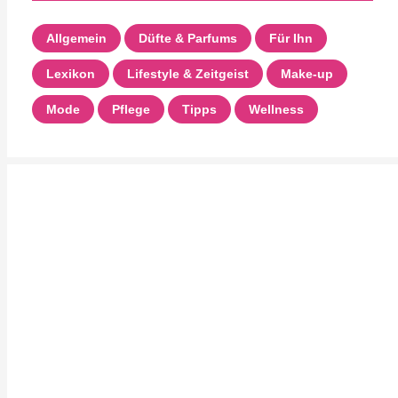
Allgemein
Düfte & Parfums
Für Ihn
Lexikon
Lifestyle & Zeitgeist
Make-up
Mode
Pflege
Tipps
Wellness