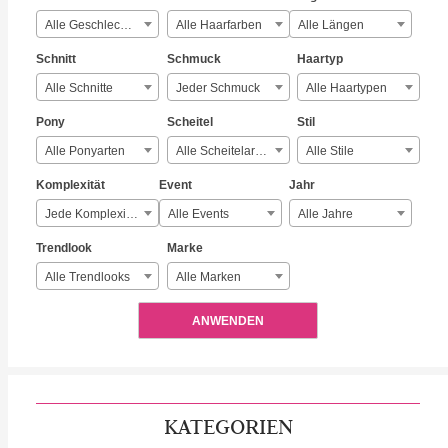
Alle Geschlechter
Alle Haarfarben
Alle Längen
Schnitt
Schmuck
Haartyp
Alle Schnitte
Jeder Schmuck
Alle Haartypen
Pony
Scheitel
Stil
Alle Ponyarten
Alle Scheitelarten
Alle Stile
Komplexität
Event
Jahr
Jede Komplexität
Alle Events
Alle Jahre
Trendlook
Marke
Alle Trendlooks
Alle Marken
ANWENDEN
KATEGORIEN