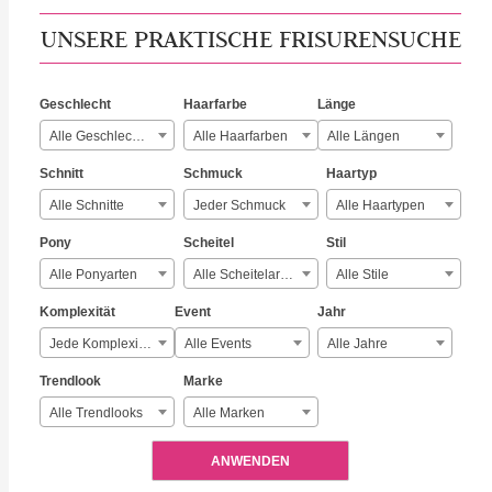
UNSERE PRAKTISCHE FRISURENSUCHE
Geschlecht
Haarfarbe
Länge
Alle Geschlechter
Alle Haarfarben
Alle Längen
Schnitt
Schmuck
Haartyp
Alle Schnitte
Jeder Schmuck
Alle Haartypen
Pony
Scheitel
Stil
Alle Ponyarten
Alle Scheitelarten
Alle Stile
Komplexität
Event
Jahr
Jede Komplexität
Alle Events
Alle Jahre
Trendlook
Marke
Alle Trendlooks
Alle Marken
ANWENDEN