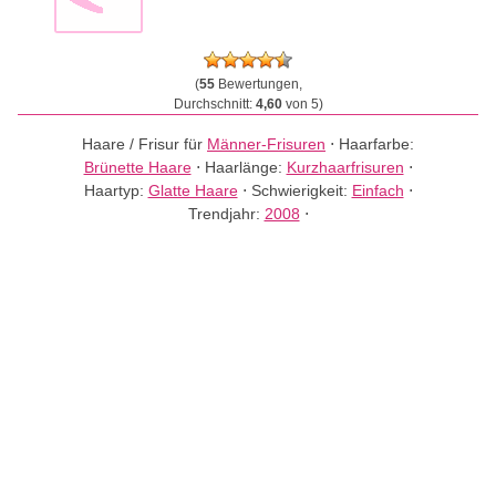
(
55
Bewertungen,
Durchschnitt:
4,60
von 5)
Haare / Frisur für
Männer-Frisuren
⋅
Haarfarbe:
Brünette Haare
⋅
Haarlänge:
Kurzhaarfrisuren
⋅
Haartyp:
Glatte Haare
⋅
Schwierigkeit:
Einfach
⋅
Trendjahr:
2008
⋅