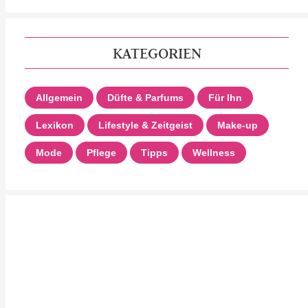
KATEGORIEN
Allgemein
Düfte & Parfums
Für Ihn
Lexikon
Lifestyle & Zeitgeist
Make-up
Mode
Pflege
Tipps
Wellness