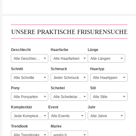
UNSERE PRAKTISCHE FRISURENSUCHE
Geschlecht
Haarfarbe
Länge
Alle Geschlechter
Alle Haarfarben
Alle Längen
Schnitt
Schmuck
Haartyp
Alle Schnitte
Jeder Schmuck
Alle Haartypen
Pony
Scheitel
Stil
Alle Ponyarten
Alle Scheitelarten
Alle Stile
Komplexität
Event
Jahr
Jede Komplexität
Alle Events
Alle Jahre
Trendlook
Marke
Alle Trendlooks
agnès b.