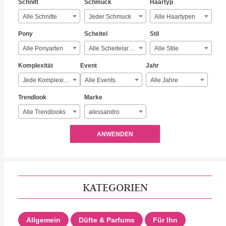
Schnitt
Schmuck
Haartyp
Alle Schnitte
Jeder Schmuck
Alle Haartypen
Pony
Scheitel
Stil
Alle Ponyarten
Alle Scheitelarten
Alle Stile
Komplexität
Event
Jahr
Jede Komplexität
Alle Events
Alle Jahre
Trendlook
Marke
Alle Trendlooks
alessandro
ANWENDEN
KATEGORIEN
Allgemein
Düfte & Parfums
Für Ihn