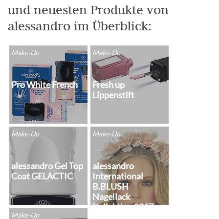
und neuesten Produkte von
alessandro im Überblick:
Make-Up
Make-Up
Pro White French
Fresh up
Lippenstift
Make-Up
Make-Up
alessandro Gel Top
alessandro
Coat GELACTIC
International
B.BLUSH
Nagellack
Kollektion 2017
Make-Up