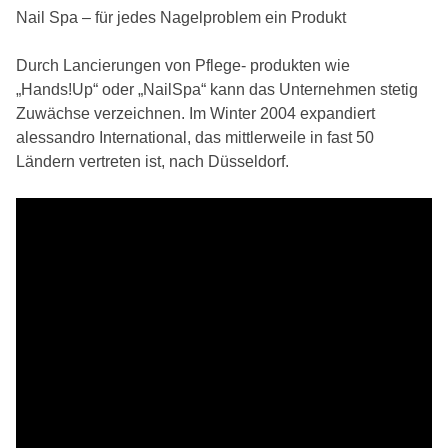
Nail Spa – für jedes Nagelproblem ein Produkt
Durch Lancierungen von Pflege- produkten wie
„Hands!Up“ oder „NailSpa“ kann das Unternehmen stetig
Zuwächse verzeichnen. Im Winter 2004 expandiert
alessandro International, das mittlerweile in fast 50
Ländern vertreten ist, nach Düsseldorf.