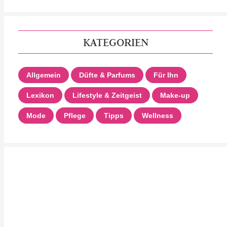
KATEGORIEN
Allgemein
Düfte & Parfums
Für Ihn
Lexikon
Lifestyle & Zeitgeist
Make-up
Mode
Pflege
Tipps
Wellness