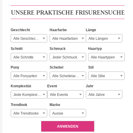
UNSERE PRAKTISCHE FRISURENSUCHE
Geschlecht
Haarfarbe
Länge
Alle Geschlechter
Alle Haarfarben
Alle Längen
Schnitt
Schmuck
Haartyp
Alle Schnitte
Jeder Schmuck
Alle Haartypen
Pony
Scheitel
Stil
Alle Ponyarten
Alle Scheitelarten
Alle Stile
Komplexität
Event
Jahr
Jede Komplexität
Alle Events
Alle Jahre
Trendlook
Marke
Alle Trendlooks
Aussie
ANWENDEN