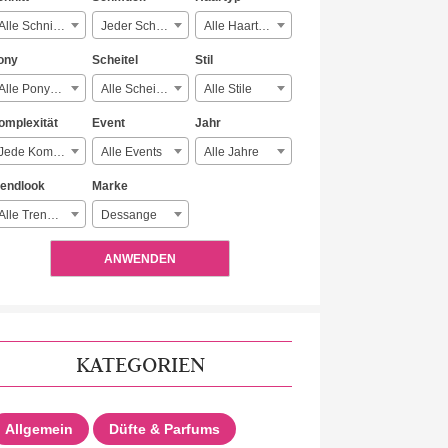
Alle Schnitte
Jeder Schmuck
Alle Haartypen
ony
Scheitel
Stil
Alle Ponyarten
Alle Scheitelarten
Alle Stile
omplexität
Event
Jahr
Jede Komplexität
Alle Events
Alle Jahre
rendlook
Marke
Alle Trendlooks
Dessange
ANWENDEN
KATEGORIEN
Allgemein
Düfte & Parfums