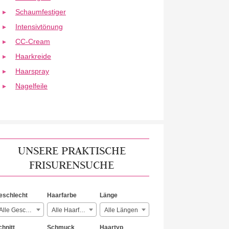
Schaumfestiger
Intensivtönung
CC-Cream
Haarkreide
Haarspray
Nagelfeile
UNSERE PRAKTISCHE
FRISURENSUCHE
eschlecht
Haarfarbe
Länge
Alle Geschlechter
Alle Haarfarben
Alle Längen
chnitt
Schmuck
Haartyp