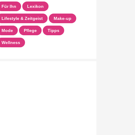
Für Ihn
Lexikon
Lifestyle & Zeitgeist
Make-up
Mode
Pflege
Tipps
Wellness