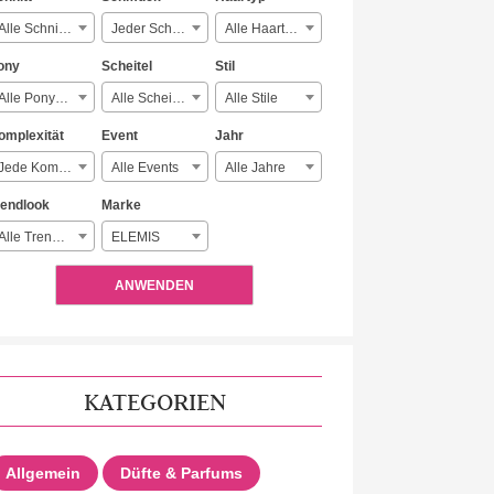
Alle Schnitte
Jeder Schmuck
Alle Haartypen
ony
Scheitel
Stil
Alle Ponyarten
Alle Scheitelarten
Alle Stile
omplexität
Event
Jahr
Jede Komplexität
Alle Events
Alle Jahre
rendlook
Marke
Alle Trendlooks
ELEMIS
ANWENDEN
KATEGORIEN
Allgemein
Düfte & Parfums