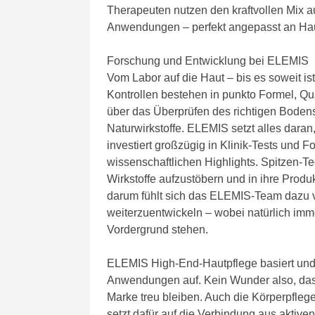
Therapeuten nutzen den kraftvollen Mix au
Anwendungen – perfekt angepasst an H
Forschung und Entwicklung bei ELEMIS
Vom Labor auf die Haut – bis es soweit i
Kontrollen bestehen in punkto Formel, Qu
über das Überprüfen des richtigen Boden
Naturwirkstoffe. ELEMIS setzt alles dara
investiert großzügig in Klinik-Tests und
wissenschaftlichen Highlights. Spitzen-T
Wirkstoffe aufzustöbern und in ihre Produk
darum fühlt sich das ELEMIS-Team dazu ve
weiterzuentwickeln – wobei natürlich im
Vordergrund stehen.
ELEMIS High-End-Hautpflege basiert und b
Anwendungen auf. Kein Wunder also, dass
Marke treu bleiben. Auch die Körperpfle
setzt dafür auf die Verbindung aus aktiv