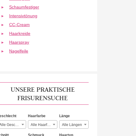
Schaumfestiger
Intensivtönung
CC-Cream
Haarkreide
Haarspray
Nagelfeile
UNSERE PRAKTISCHE
FRISURENSUCHE
eschlecht
Haarfarbe
Länge
Alle Geschlechter
Alle Haarfarben
Alle Längen
chnitt
Schmuck
Haartyp