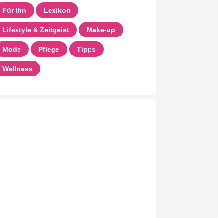
Für Ihn
Lexikon
Lifestyle & Zeitgeist
Make-up
Mode
Pflege
Tipps
Wellness