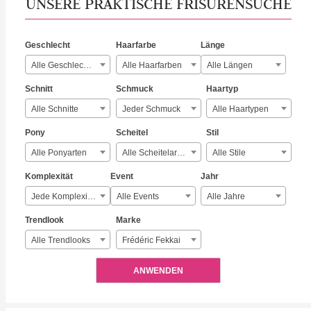
UNSERE PRAKTISCHE FRISURENSUCHE
Geschlecht
Haarfarbe
Länge
Alle Geschlechter
Alle Haarfarben
Alle Längen
Schnitt
Schmuck
Haartyp
Alle Schnitte
Jeder Schmuck
Alle Haartypen
Pony
Scheitel
Stil
Alle Ponyarten
Alle Scheitelarten
Alle Stile
Komplexität
Event
Jahr
Jede Komplexität
Alle Events
Alle Jahre
Trendlook
Marke
Alle Trendlooks
Frédéric Fekkai
ANWENDEN