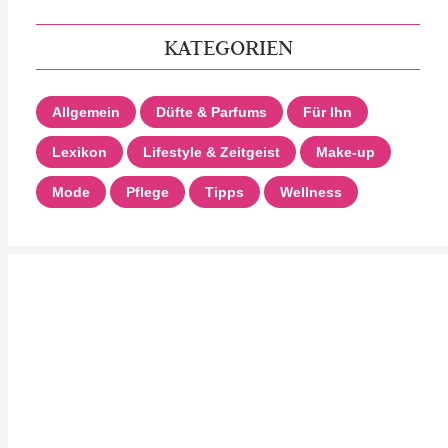
KATEGORIEN
Allgemein
Düfte & Parfums
Für Ihn
Lexikon
Lifestyle & Zeitgeist
Make-up
Mode
Pflege
Tipps
Wellness