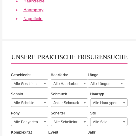
Haarkreide
Haarspray
Nagelfeile
UNSERE PRAKTISCHE FRISURENSUCHE
Geschlecht
Haarfarbe
Länge
Alle Geschlechter
Alle Haarfarben
Alle Längen
Schnitt
Schmuck
Haartyp
Alle Schnitte
Jeder Schmuck
Alle Haartypen
Pony
Scheitel
Stil
Alle Ponyarten
Alle Scheitelarten
Alle Stile
Komplexität
Event
Jahr