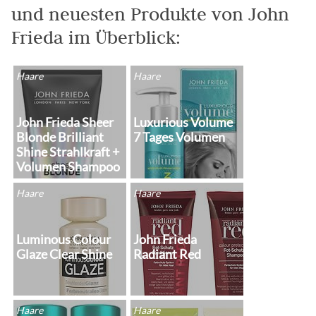
und neuesten Produkte von John
Frieda im Überblick:
Haare
Haare
John Frieda Sheer
Luxurious Volume
Blonde Brilliant
7 Tages Volumen
Shine Strahlkraft +
Volumen Shampoo
Haare
Haare
Luminous Colour
John Frieda
Glaze Clear Shine
Radiant Red
Haare
Haare