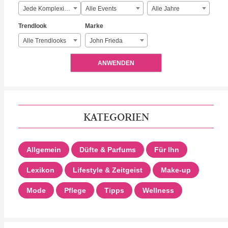
Jede Komplexität
Alle Events
Alle Jahre
Trendlook
Marke
Alle Trendlooks
John Frieda
ANWENDEN
KATEGORIEN
Allgemein
Düfte & Parfums
Für Ihn
Lexikon
Lifestyle & Zeitgeist
Make-up
Mode
Pflege
Tipps
Wellness