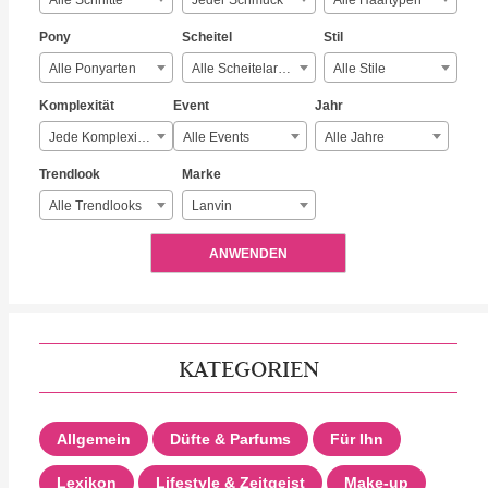
Alle Schnitte
Jeder Schmuck
Alle Haartypen
Pony
Scheitel
Stil
Alle Ponyarten
Alle Scheitelarten
Alle Stile
Komplexität
Event
Jahr
Jede Komplexität
Alle Events
Alle Jahre
Trendlook
Marke
Alle Trendlooks
Lanvin
ANWENDEN
KATEGORIEN
Allgemein
Düfte & Parfums
Für Ihn
Lexikon
Lifestyle & Zeitgeist
Make-up