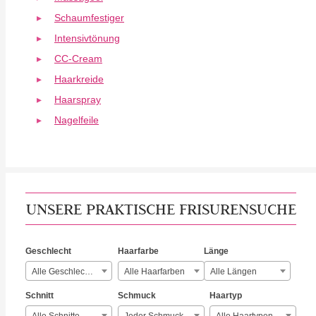
Schaumfestiger
Intensivtönung
CC-Cream
Haarkreide
Haarspray
Nagelfeile
UNSERE PRAKTISCHE FRISURENSUCHE
Geschlecht
Haarfarbe
Länge
Alle Geschlechter
Alle Haarfarben
Alle Längen
Schnitt
Schmuck
Haartyp