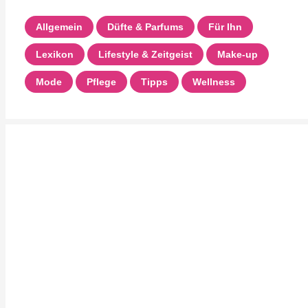
Allgemein
Düfte & Parfums
Für Ihn
Lexikon
Lifestyle & Zeitgeist
Make-up
Mode
Pflege
Tipps
Wellness