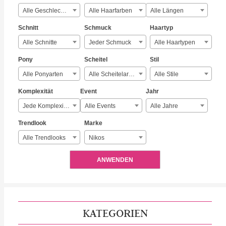
Alle Geschlechter
Alle Haarfarben
Alle Längen
Schnitt
Schmuck
Haartyp
Alle Schnitte
Jeder Schmuck
Alle Haartypen
Pony
Scheitel
Stil
Alle Ponyarten
Alle Scheitelarten
Alle Stile
Komplexität
Event
Jahr
Jede Komplexität
Alle Events
Alle Jahre
Trendlook
Marke
Alle Trendlooks
Nikos
ANWENDEN
KATEGORIEN