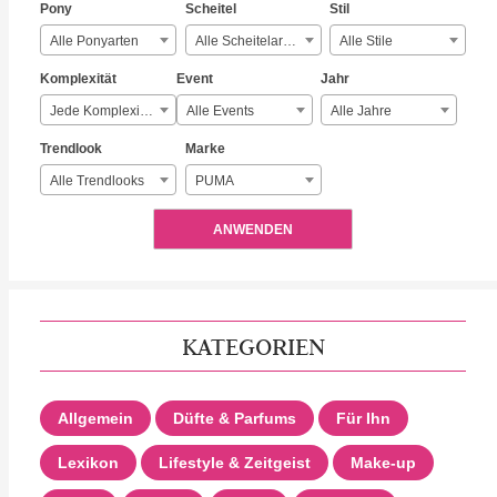
Pony
Scheitel
Stil
Alle Ponyarten
Alle Scheitelarten
Alle Stile
Komplexität
Event
Jahr
Jede Komplexität
Alle Events
Alle Jahre
Trendlook
Marke
Alle Trendlooks
PUMA
ANWENDEN
KATEGORIEN
Allgemein
Düfte & Parfums
Für Ihn
Lexikon
Lifestyle & Zeitgeist
Make-up