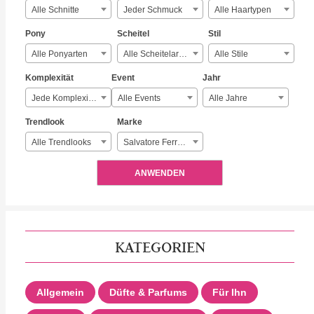
Alle Schnitte
Jeder Schmuck
Alle Haartypen
Pony
Scheitel
Stil
Alle Ponyarten
Alle Scheitelarten
Alle Stile
Komplexität
Event
Jahr
Jede Komplexität
Alle Events
Alle Jahre
Trendlook
Marke
Alle Trendlooks
Salvatore Ferragamo
ANWENDEN
KATEGORIEN
Allgemein
Düfte & Parfums
Für Ihn