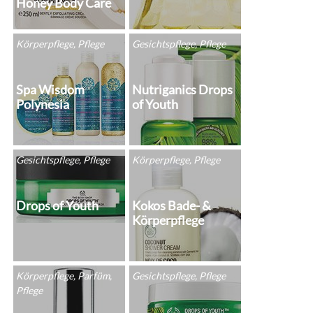
Honey Body Care
Körperpflege, Pflege
Gesichtspflege, Pflege
Spa Wisdom
Nutriganics Drops
Polynesia
of Youth
Gesichtspflege, Pflege
Körperpflege, Pflege
Drops of Youth
Kokos Bade- &
Körperpflege
Körperpflege, Parfüm,
Gesichtspflege, Pflege
Pflege