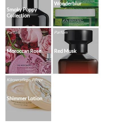
Wonderblur
Smoky Poppy
Collection
Parfüm
Parfüm
Moroccan Rose
Red Musk
Körperpflege, Pflege
Shimmer Lotion