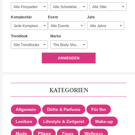
Alle Ponyarten
Alle Scheitelarten
Alle Stile
Komplexität
Event
Jahr
Jede Komplexität
Alle Events
Alle Jahre
Trendlook
Marke
Alle Trendlooks
The Body Shop The Body Shop
ANWENDEN
KATEGORIEN
Allgemein
Düfte & Parfums
Für Ihn
Lexikon
Lifestyle & Zeitgeist
Make-up
Mode
Pflege
Tipps
Wellness