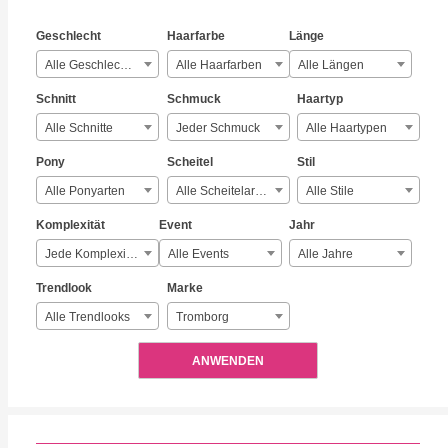
Geschlecht
Haarfarbe
Länge
Alle Geschlechter
Alle Haarfarben
Alle Längen
Schnitt
Schmuck
Haartyp
Alle Schnitte
Jeder Schmuck
Alle Haartypen
Pony
Scheitel
Stil
Alle Ponyarten
Alle Scheitelarten
Alle Stile
Komplexität
Event
Jahr
Jede Komplexität
Alle Events
Alle Jahre
Trendlook
Marke
Alle Trendlooks
Tromborg
ANWENDEN