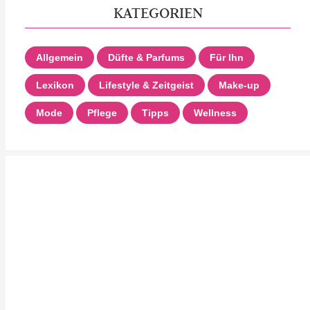
KATEGORIEN
Allgemein
Düfte & Parfums
Für Ihn
Lexikon
Lifestyle & Zeitgeist
Make-up
Mode
Pflege
Tipps
Wellness