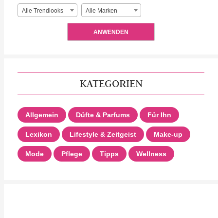
Alle Trendlooks
Alle Marken
ANWENDEN
KATEGORIEN
Allgemein
Düfte & Parfums
Für Ihn
Lexikon
Lifestyle & Zeitgeist
Make-up
Mode
Pflege
Tipps
Wellness