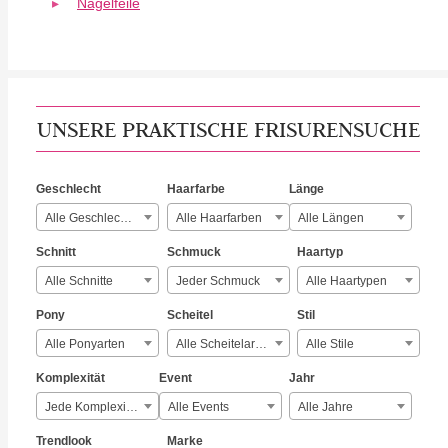
Nagelfeile
UNSERE PRAKTISCHE FRISURENSUCHE
Geschlecht
Haarfarbe
Länge
Alle Geschlechter
Alle Haarfarben
Alle Längen
Schnitt
Schmuck
Haartyp
Alle Schnitte
Jeder Schmuck
Alle Haartypen
Pony
Scheitel
Stil
Alle Ponyarten
Alle Scheitelarten
Alle Stile
Komplexität
Event
Jahr
Jede Komplexität
Alle Events
Alle Jahre
Trendlook
Marke