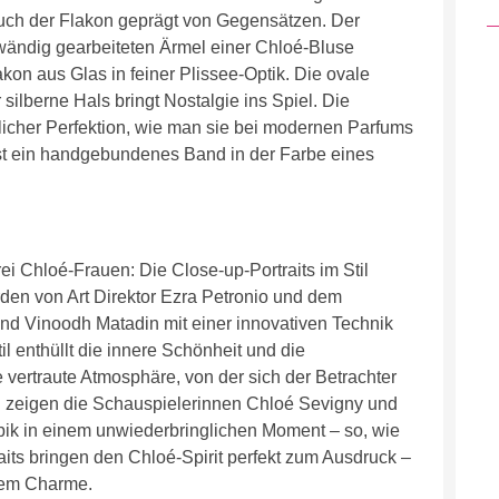
auch der Flakon geprägt von Gegensätzen. Der
ufwändig gearbeiteten Ärmel einer Chloé-Bluse
akon aus Glas in feiner Plissee-Optik. Die ovale
silberne Hals bringt Nostalgie ins Spiel. Die
klicher Perfektion, wie man sie bei modernen Parfums
 ist ein handgebundenes Band in der Farbe eines
ei Chloé-Frauen: Die Close-up-Portraits im Stil
den von Art Direktor Ezra Petronio und dem
d Vinoodh Matadin mit einer innovativen Technik
til enthüllt die innere Schönheit und die
e vertraute Atmosphäre, von der sich der Betrachter
en zeigen die Schauspielerinnen Chloé Sevigny und
k in einem unwiederbringlichen Moment – so, wie
raits bringen den Chloé-Spirit perfekt zum Ausdruck –
llem Charme.