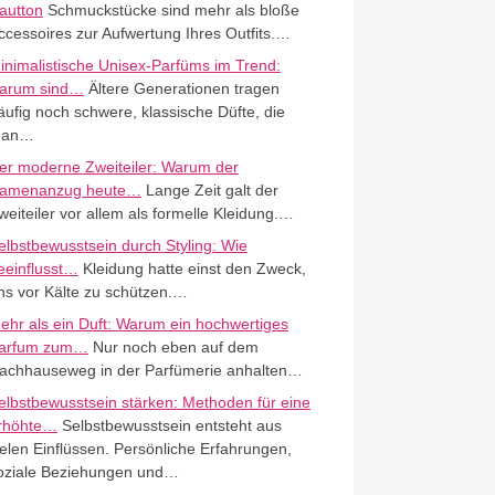
autton
Schmuckstücke sind mehr als bloße
ccessoires zur Aufwertung Ihres Outfits.…
inimalistische Unisex-Parfüms im Trend:
arum sind…
Ältere Generationen tragen
äufig noch schwere, klassische Düfte, die
an…
er moderne Zweiteiler: Warum der
amenanzug heute…
Lange Zeit galt der
weiteiler vor allem als formelle Kleidung.…
elbstbewusstsein durch Styling: Wie
eeinflusst…
Kleidung hatte einst den Zweck,
ns vor Kälte zu schützen.…
ehr als ein Duft: Warum ein hochwertiges
arfum zum…
Nur noch eben auf dem
achhauseweg in der Parfümerie anhalten…
elbstbewusstsein stärken: Methoden für eine
rhöhte…
Selbstbewusstsein entsteht aus
ielen Einflüssen. Persönliche Erfahrungen,
oziale Beziehungen und…