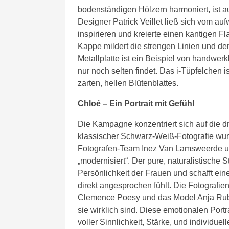
bodenständigen Hölzern harmoniert, ist 
Designer Patrick Veillet ließ sich vom a
inspirieren und kreierte einen kantigen Fl
Kappe mildert die strengen Linien und der 
Metallplatte ist ein Beispiel von handwer
nur noch selten findet. Das i-Tüpfelchen
zarten, hellen Blütenblattes.
Chloé – Ein Portrait mit Gefühl
Die Kampagne konzentriert sich auf die dr
klassischer Schwarz-Weiß-Fotografie wur
Fotografen-Team Inez Van Lamsweerde un
„modernisiert“. Der pure, naturalistische S
Persönlichkeit der Frauen und schafft ein
direkt angesprochen fühlt. Die Fotografi
Clemence Poesy und das Model Anja Rubi
sie wirklich sind. Diese emotionalen Port
voller Sinnlichkeit, Stärke, und individue