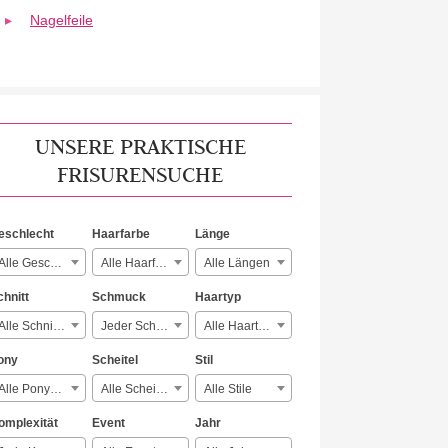
Nagelfeile
UNSERE PRAKTISCHE
FRISURENSUCHE
eschlecht
Haarfarbe
Länge
Alle Geschlechter
Alle Haarfarben
Alle Längen
chnitt
Schmuck
Haartyp
Alle Schnitte
Jeder Schmuck
Alle Haartypen
ony
Scheitel
Stil
Alle Ponyarten
Alle Scheitelarten
Alle Stile
omplexität
Event
Jahr