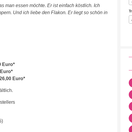
s man essen möchte. Er ist einfach köstlich. Ich
T
pern. Und ich liebe den Flakon. Er liegt so schön in
0 Euro*
 Euro*
26,00 Euro*
ltlich.
tellers
5)