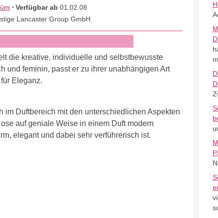
H
füm
⋅ Verfügbar ab
01.02.08
A
estige Lancaster Group GmbH
M
D
h
t die kreative, individuelle und selbstbewusste
m
ch und feminin, passt er zu ihrer unabhängigen Art
D
für Eleganz.
D
Z
S
ch im Duftbereich mit den unterschiedlichen Aspekten
b
 Rose auf geniale Weise in einem Duft modern
u
arm, elegant und dabei sehr verführerisch ist.
M
P
N
S
e
v
s