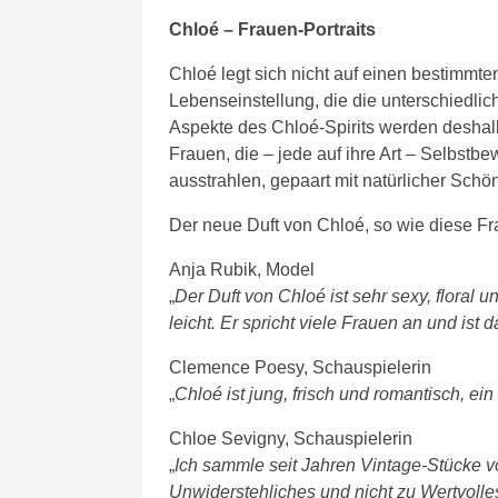
Chloé – Frauen-Portraits
Chloé legt sich nicht auf einen bestimmten
Lebenseinstellung, die die unterschiedlich
Aspekte des Chloé-Spirits werden deshalb
Frauen, die – jede auf ihre Art – Selbstbe
ausstrahlen, gepaart mit natürlicher Schö
Der neue Duft von Chloé, so wie diese Fr
Anja Rubik, Model
„
Der Duft von Chloé ist sehr sexy, floral u
leicht. Er spricht viele Frauen an und ist 
Clemence Poesy, Schauspielerin
„
Chloé ist jung, frisch und romantisch, ei
Chloe Sevigny, Schauspielerin
„
Ich sammle seit Jahren Vintage-Stücke 
Unwiderstehliches und nicht zu Wertvolles 