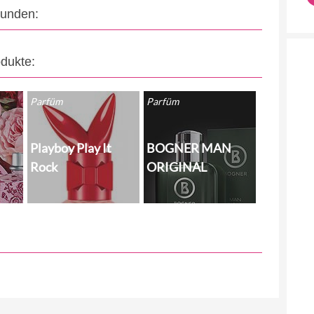
eunden:
odukte:
Parfüm
Parfüm
Playboy Play It
BOGNER MAN
Rock
ORIGINAL