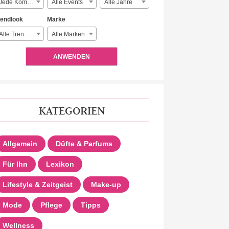
Jede Komplexität
Alle Events
Alle Jahre
rendlook
Marke
Alle Trendlooks
Alle Marken
ANWENDEN
KATEGORIEN
Allgemein
Düfte & Parfums
Für Ihn
Lexikon
Lifestyle & Zeitgeist
Make-up
Mode
Pflege
Tipps
Wellness