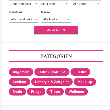
Jede Komplexität
Alle Events
Alle Jahre
Trendlook
Marke
Alle Trendlooks
Alle Marken
ANWENDEN
KATEGORIEN
Allgemein
Düfte & Parfums
Für Ihn
Lexikon
Lifestyle & Zeitgeist
Make-up
Mode
Pflege
Tipps
Wellness