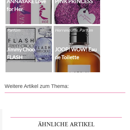
ANNAYAKE Love
PINK PRINCESS
for Her
Parfüm
Herrendüfte, Parfüm
Jimmy Choo
JOOP! WOW! Eau
FLASH
de Toilette
Weitere Artikel zum Thema:
ÄHNLICHE ARTIKEL