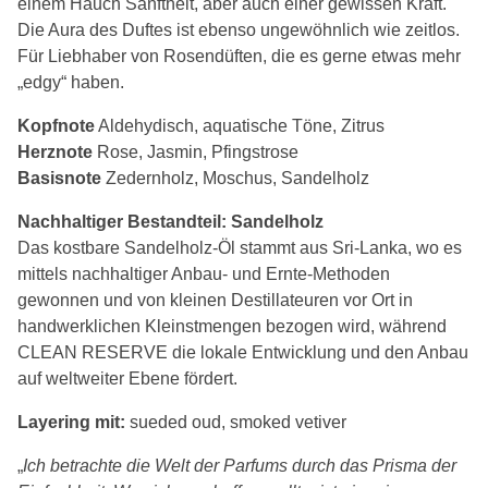
einem Hauch Sanftheit, aber auch einer gewissen Kraft.
Die Aura des Duftes ist ebenso ungewöhnlich wie zeitlos.
Für Liebhaber von Rosendüften, die es gerne etwas mehr
„edgy“ haben.
Kopfnote
Aldehydisch, aquatische Töne, Zitrus
Herznote
Rose, Jasmin, Pfingstrose
Basisnote
Zedernholz, Moschus, Sandelholz
Nachhaltiger Bestandteil: Sandelholz
Das kostbare Sandelholz-Öl stammt aus Sri-Lanka, wo es
mittels nachhaltiger Anbau- und Ernte-Methoden
gewonnen und von kleinen Destillateuren vor Ort in
handwerklichen Kleinstmengen bezogen wird, während
CLEAN RESERVE die lokale Entwicklung und den Anbau
auf weltweiter Ebene fördert.
Layering mit:
sueded oud, smoked vetiver
„
Ich betrachte die Welt der Parfums durch das Prisma der