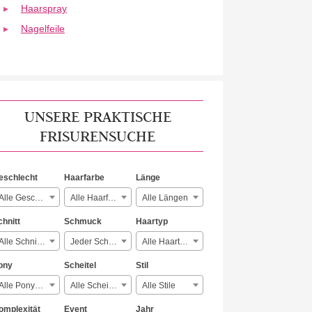
Haarspray
Nagelfeile
UNSERE PRAKTISCHE
FRISURENSUCHE
eschlecht
Haarfarbe
Länge
Alle Geschlechter
Alle Haarfarben
Alle Längen
chnitt
Schmuck
Haartyp
Alle Schnitte
Jeder Schmuck
Alle Haartypen
ony
Scheitel
Stil
Alle Ponyarten
Alle Scheitelarten
Alle Stile
omplexität
Event
Jahr