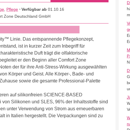
D
h
ege
,
Pflege
⋅ Verfügbar ab
01.10.16
m
rt Zone Deutschland GmbH
V
g
E
lity™ Linie. Das entspannende Pflegekonzept,
E
tand, ist in kurzer Zeit zum Inbegriff für
M
rakteristische Duft trägt die olfaktorische
P
begleitet er den Beginn aller Comfort Zone
N
oten der für ihre Anti-Stress-Wirkung ausgewählten
D
von Körper und Geist. Alle Körper-, Bade- und
G
Zuhause sowie die gesamte Professional-Palette
b
u
asieren auf silikonfreien SCIENCE-BASED
J
n Silikonen und SLES, 96% der Inhaltsstoffe sind
W
rden unter Verwendung von Strom aus erneuerbaren
V
lt in Italien hergestellt. Die Verpackungen sind zu
W
n