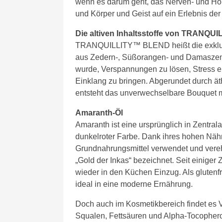
wenn es darum geht, das Nerven- und Ho
und Körper und Geist auf ein Erlebnis d
Die altiven Inhaltsstoffe von TRANQU
TRANQUILLITY™ BLEND heißt die exklusiv
aus Zedern-, Süßorangen- und Damaszener
wurde, Verspannungen zu lösen, Stress e
Einklang zu bringen. Abgerundet durch ät
entsteht das unverwechselbare Bouquet 
Amaranth-Öl
Amaranth ist eine ursprünglich in Zentral
dunkelroter Farbe. Dank ihres hohen Näh
Grundnahrungsmittel verwendet und vereh
„Gold der Inkas“ bezeichnet. Seit einiger
wieder in den Küchen Einzug. Als glutenf
ideal in eine moderne Ernährung.
Doch auch im Kosmetikbereich findet es
Squalen, Fettsäuren und Alpha-Tocopherol