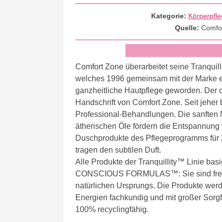
Kategorie:
Körperpfl
Quelle:
Comfo
Comfort Zone überarbeitet seine Tranquil
welches 1996 gemeinsam mit der Marke ents
ganzheitliche Hautpflege geworden. Der cha
Handschrift von Comfort Zone. Seit jeher 
Professional-Behandlungen. Die sanften N
ätherischen Öle fördern die Entspannung 
Duschprodukte des Pflegeprogramms für 
tragen den subtilen Duft.
Alle Produkte der Tranquillity™ Linie b
CONSCIOUS FORMULAS™: Sie sind frei vo
natürlichen Ursprungs. Die Produkte we
Energien fachkundig und mit großer Sorgfa
100% recyclingfähig.