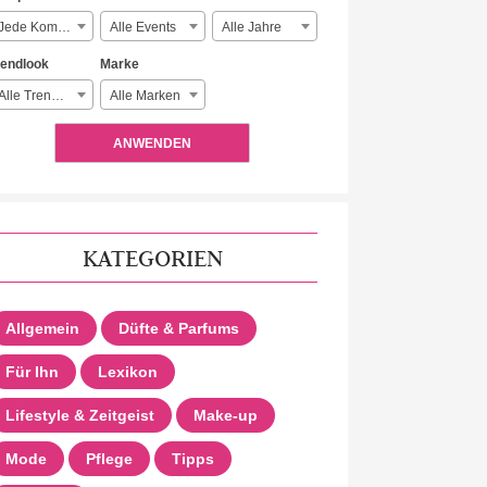
Jede Komplexität
Alle Events
Alle Jahre
rendlook
Marke
Alle Trendlooks
Alle Marken
ANWENDEN
KATEGORIEN
Allgemein
Düfte & Parfums
Für Ihn
Lexikon
Lifestyle & Zeitgeist
Make-up
Mode
Pflege
Tipps