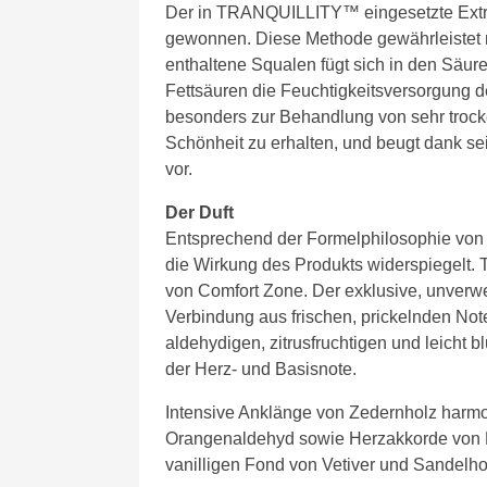
Der in TRANQUILLITY™ eingesetzte Extra
gewonnen. Diese Methode gewährleistet 
enthaltene Squalen fügt sich in den Säu
Fettsäuren die Feuchtigkeitsversorgung de
besonders zur Behandlung von sehr trocke
Schönheit zu erhalten, und beugt dank se
vor.
Der Duft
Entsprechend der Formelphilosophie von C
die Wirkung des Produkts widerspiegelt.
von Comfort Zone. Der exklusive, unverwe
Verbindung aus frischen, prickelnden Not
aldehydigen, zitrusfruchtigen und leicht 
der Herz- und Basisnote.
Intensive Anklänge von Zedernholz harmo
Orangenaldehyd sowie Herzakkorde von 
vanilligen Fond von Vetiver und Sandelho