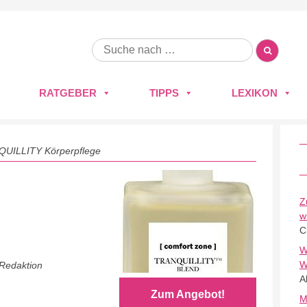
RATGEBER
TIPPS
LEXIKON
QUILLITY Körperpflege
Z
w
C
W
W
 Redaktion
A
Zum Angebot!
M