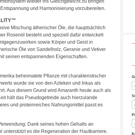
rmonsystem wieder ins Gleichgewicht zu bringen
er Entspannung und Harmonisierung vorzubereiten.
ILLITY™
e Mischung ätherischer Öle, die hauptsächlich
 Rosenöl besteht und speziell dafür entwickelt
ntgegenzuwirken sowie Körper und Geist in
herische Öle von Sandelholz, Geranie und Vetiver
mit seinen entspannenden Eigenschaften.
amerika beheimatete Pflanze mit charakteristischer
G
rwerts wurde sie von den Azteken und Inkas als
rt. Aus diesem Grund wird Amaranth heute auch als
S
 Zeit hält das Pseudogetreide auch hierzulande
reies und proteinreiches Nahrungsmittel passt es
P
 Verwendung: Dank seines hohen Gehalts an
 unterstützt es die Regeneration der Hautbarriere.
K