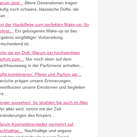
arum sind…
Ältere Generationen tragen
äufig noch schwere, klassische Düfte, die
an…
on der Hautpflege zum perfekten Make-up: So
elingt…
Ein gelungenes Make-up ist das
rgebnis sorgfältiger Vorbereitung.
ntscheidend ist…
ehr als ein Duft: Warum ein hochwertiges
arfum zum…
Nur noch eben auf dem
achhauseweg in der Parfümerie anhalten…
üfte kombinieren: Pflege und Parfum als…
erüche prägen unsere Erinnerungen,
eeinflussen unsere Emotionen und begleiten
ns…
ünger aussehen: So strahlen Sie auch im Alter
er älter wird, nimmt mit der Zeit
eränderungen des Körpers…
arum Kosmetikhersteller vermehrt auf
achhaltige…
Nachhaltige und vegane