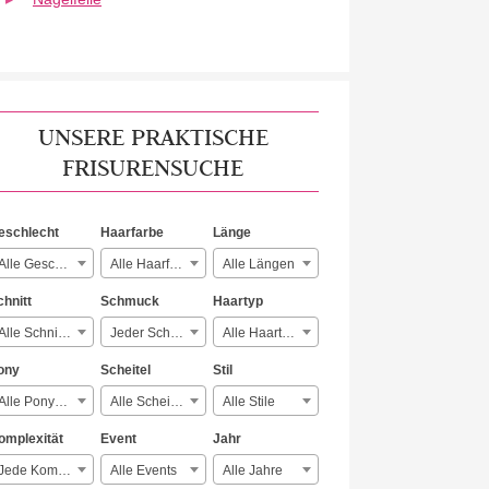
UNSERE PRAKTISCHE
FRISURENSUCHE
eschlecht
Haarfarbe
Länge
Alle Geschlechter
Alle Haarfarben
Alle Längen
chnitt
Schmuck
Haartyp
Alle Schnitte
Jeder Schmuck
Alle Haartypen
ony
Scheitel
Stil
Alle Ponyarten
Alle Scheitelarten
Alle Stile
omplexität
Event
Jahr
Jede Komplexität
Alle Events
Alle Jahre