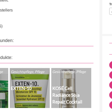
ellt.
T
tellers
5)
eunden:
odukte:
ge
Gesichtspflege, Pflege
Gesichtspflege, Pflege
EXTEN-10
KOSÉ Cell
Radiance Soja
Repair Cocktail