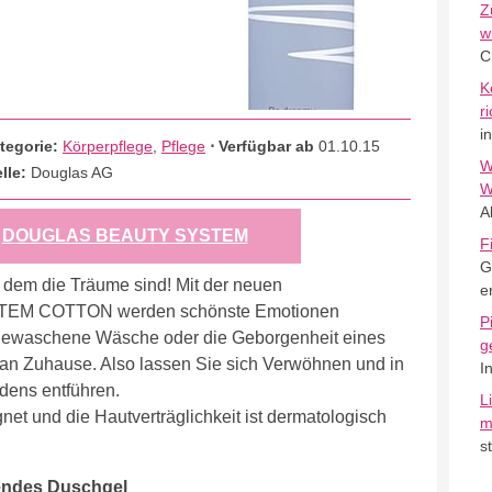
Z
w
C
K
r
i
tegorie:
Körperpflege
,
Pflege
⋅ Verfügbar ab
01.10.15
W
lle:
Douglas AG
W
A
n
DOUGLAS BEAUTY SYSTEM
F
G
dem die Träume sind! Mit der neuen
e
STEM COTTON werden schönste Emotionen
P
 gewaschene Wäsche oder die Geborgenheit eines
g
an Zuhause. Also lassen Sie sich Verwöhnen und in
I
dens entführen.
L
net und die Hautverträglichkeit ist dermatologisch
m
s
ndes Duschgel