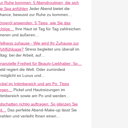
ur Ruhe kommen: 5 Abendroutinen, die sich
ie Spa anfühlen
Jeder Abend bietet die
hance, bewusst zur Ruhe zu kommen…
örperöl anwenden: 5 Tipps, wie Sie das
ichtige…
Ihre Haut ist Tag für Tag zahlreichen
nneren und äußeren…
ellness zuhause - Wie wird Ihr Zuhause zur
ohlfühloase?
Stress begleitet uns überall im
lltag: bei der Arbeit, auf…
inanzielle Freiheit für Beauty-Liebhaber: So…
eld regiert die Welt. Oder zumindest
rmöglicht es Luxus und…
ickel im Intimbereich und am Po: Tipps
egen…
Pickel und Hautreizungen im
ntimbereich sowie am Po und werden…
idschatten richtig auftragen: So glänzen Sie
it…
Das perfekte Abend-Make-up lässt Sie
trahlen und verleiht Ihnen einen…