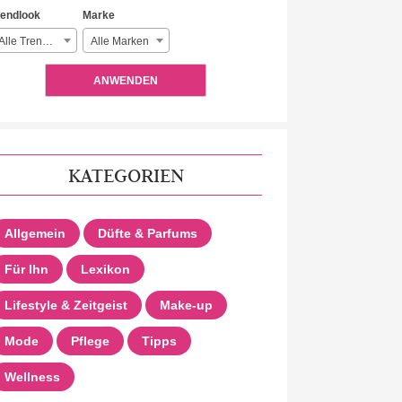
rendlook
Marke
Alle Trendlooks
Alle Marken
ANWENDEN
KATEGORIEN
Allgemein
Düfte & Parfums
Für Ihn
Lexikon
Lifestyle & Zeitgeist
Make-up
Mode
Pflege
Tipps
Wellness