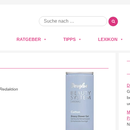
RATGEBER
TIPPS
LEXIKON
D
 Redaktion
G
b
u
M
P
N