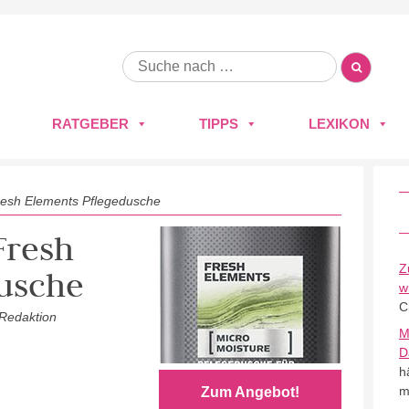
RATGEBER
TIPPS
LEXIKON
sh Elements Pflegedusche
Fresh
Z
usche
w
C
 Redaktion
M
D
h
m
Zum Angebot!