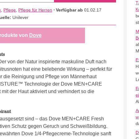
T
K
e
,
Pflege
,
Pflege für Herren
⋅ Verfügbar ab
01.02.17
b
uelle:
Unilever
s
M
rodukte von
Dove
B
a
M
ts
E
Der von der Natur inspirierte maskuline Duft nach
H
trusnoten hat eine belebende Wirkung – perfekt für
w
 für die Reinigung und Pflege von Männerhaut
L
ROMOISTURE™ Technologie der Dove MEN+CARE
E
it der Haut aktiviert und verhindert so die
e
A
A
irant
w
h ausgesetzt sind – das Dove MEN+CARE Fresh
d
ektiven Schutz gegen Geruch und Schweißbildung.
D
 bewährten Dove 1/4-Pflegecreme-Technologie sanft