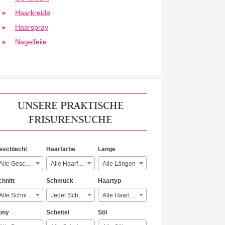
Haarkreide
Haarspray
Nagelfeile
UNSERE PRAKTISCHE
FRISURENSUCHE
eschlecht
Haarfarbe
Länge
Alle Geschlechter
Alle Haarfarben
Alle Längen
chnitt
Schmuck
Haartyp
Alle Schnitte
Jeder Schmuck
Alle Haartypen
ony
Scheitel
Stil