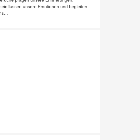
erüche prägen unsere Erinnerungen,
eeinflussen unsere Emotionen und begleiten
ns…