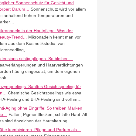
äglicher Sonnenschutz für Gesicht und
örper: Darum…
Sonnenschutz wird vor allem
ei anhaltend hohen Temperaturen und
tarker…
ikronadeln in der Hautpflege: Was der
eauty-Trend…
Mikronadeln kennt man vor
llem aus dem Kosmetikstudio: von
icroneedling,…
xtensions richtig pflegen: So bleiben…
aarverlängerungen und Haarverdichtungen
erden häufig eingesetzt, um dem eigenen
ook…
nzympeelings: Sanftes Gesichtspeeling für
in…
Chemische Gesichtspeelings wie etwa
HA-Peeling und BHA-Peeling sind voll im…
nti-Aging ohne Eingriffe: So treiben Marken
ie…
Falten, Pigmentflecken, schlaffe Haut: All
as sind Anzeichen der Hautalterung…
üfte kombinieren: Pflege und Parfum als…