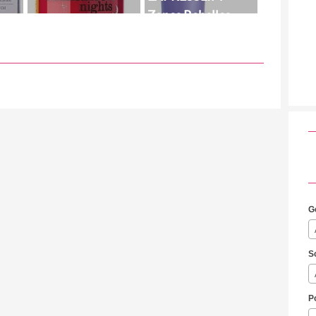
Zones Rebelles
G
S
P