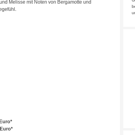
G
 und Melisse mit Noten von Bergamotte und
b
egefühl.
u
 Euro*
 Euro*