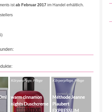
ents ist
ab Februar 2017
im Handel erhältlich.
tellers
5)
eunden:
odukte:
Körperpflege, Pflege
Körperpflege, Pflege
30ml
warm cinnamon
Méthode Jeanne
nights Duschcreme
Piaubert
EXPRESSLIM