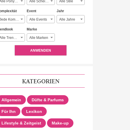
Alle Ponyarten
Alle Scheitelarten
Alle Stile
omplexität
Event
Jahr
Jede Komplexität
Alle Events
Alle Jahre
rendlook
Marke
Alle Trendlooks
Alle Marken
ANWENDEN
KATEGORIEN
Allgemein
Düfte & Parfums
Für Ihn
Lexikon
Lifestyle & Zeitgeist
Make-up