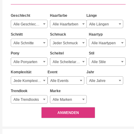
Geschlecht
Haarfarbe
Länge
Alle Geschlechter
Alle Haarfarben
Alle Längen
Schnitt
Schmuck
Haartyp
Alle Schnitte
Jeder Schmuck
Alle Haartypen
Pony
Scheitel
Stil
Alle Ponyarten
Alle Scheitelarten
Alle Stile
Komplexität
Event
Jahr
Jede Komplexität
Alle Events
Alle Jahre
Trendlook
Marke
Alle Trendlooks
Alle Marken
ANWENDEN