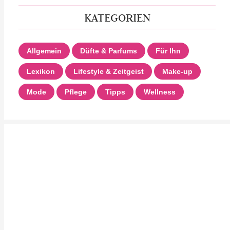
KATEGORIEN
Allgemein
Düfte & Parfums
Für Ihn
Lexikon
Lifestyle & Zeitgeist
Make-up
Mode
Pflege
Tipps
Wellness