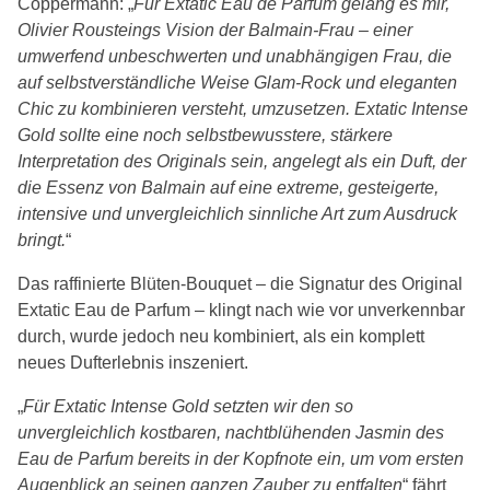
Coppermann: „
Für Extatic Eau de Parfum gelang es mir,
Olivier Rousteings Vision der Balmain-Frau – einer
umwerfend unbeschwerten und unabhängigen Frau, die
auf selbstverständliche Weise Glam-Rock und eleganten
Chic zu kombinieren versteht, umzusetzen. Extatic Intense
Gold sollte eine noch selbstbewusstere, stärkere
Interpretation des Originals sein, angelegt als ein Duft, der
die Essenz von Balmain auf eine extreme, gesteigerte,
intensive und unvergleichlich sinnliche Art zum Ausdruck
bringt.
“
Das raffinierte Blüten-Bouquet – die Signatur des Original
Extatic Eau de Parfum – klingt nach wie vor unverkennbar
durch, wurde jedoch neu kombiniert, als ein komplett
neues Dufterlebnis inszeniert.
„
Für Extatic Intense Gold setzten wir den so
unvergleichlich kostbaren, nachtblühenden Jasmin des
Eau de Parfum bereits in der Kopfnote ein, um vom ersten
Augenblick an seinen ganzen Zauber zu entfalten
“ fährt