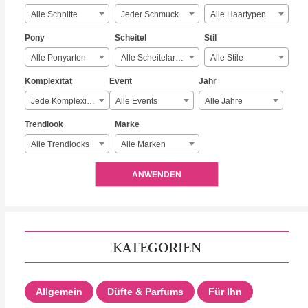
Alle Schnitte
Jeder Schmuck
Alle Haartypen
Pony
Scheitel
Stil
Alle Ponyarten
Alle Scheitelarten
Alle Stile
Komplexität
Event
Jahr
Jede Komplexität
Alle Events
Alle Jahre
Trendlook
Marke
Alle Trendlooks
Alle Marken
ANWENDEN
KATEGORIEN
Allgemein
Düfte & Parfums
Für Ihn