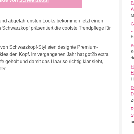
ukte von
Schwarzkopf
P
W
M
 und abgefahrensten Looks bekommen jetzt einen
G
on Schwarzkopf präsentiert die coolste Trendpflege für
E
K
nd von Schwarzkopf-Stylisten designte Premium-
K
nkies den Kopf. Im vergangenen Jahr hat got2b extra
d
 geholt und damit das Haar so richtig klar sieht,
H
ter.
H
H
D
D
Z
R
S
a