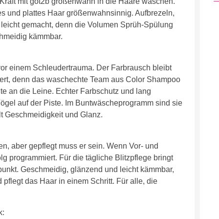
 Kraft mit got2b größenwahn in die Haare waschen.
 und plattes Haar größenwahnsinnig. Aufbrezeln,
 leicht gemacht, denn die Volumen Sprüh-Spülung
schmeidig kämmbar.
vor einem Schleudertrauma. Der Farbrausch bleibt
oriert, denn das waschechte Team aus Color Shampoo
e an die Leine. Echter Farbschutz und lang
 Vögel auf der Piste. Im Buntwäscheprogramm sind sie
t Geschmeidigkeit und Glanz.
n, aber gepflegt muss er sein. Wenn Vor- und
olg programmiert. Für die tägliche Blitzpflege bringt
unkt. Geschmeidig, glänzend und leicht kämmbar,
flegt das Haar in einem Schritt. Für alle, die
k: