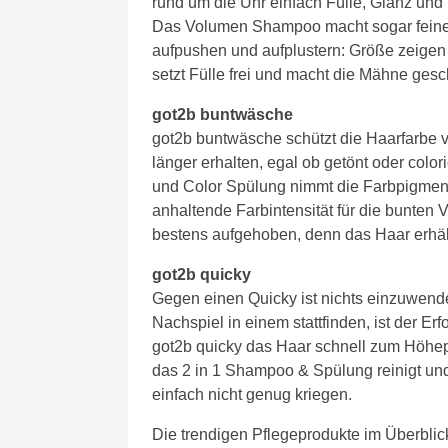
rund um die Uhr einfach Fülle, Glanz und
Das Volumen Shampoo macht sogar feines
aufpushen und aufplustern: Größe zeigen
setzt Fülle frei und macht die Mähne ge
got2b buntwäsche
got2b buntwäsche schützt die Haarfarbe 
länger erhalten, egal ob getönt oder col
und Color Spülung nimmt die Farbpigment
anhaltende Farbintensität für die bunten
bestens aufgehoben, denn das Haar erhäl
got2b quicky
Gegen einen Quicky ist nichts einzuwende
Nachspiel in einem stattfinden, ist der Erf
got2b quicky das Haar schnell zum Höhep
das 2 in 1 Shampoo & Spülung reinigt und p
einfach nicht genug kriegen.
Die trendigen Pflegeprodukte im Überblic