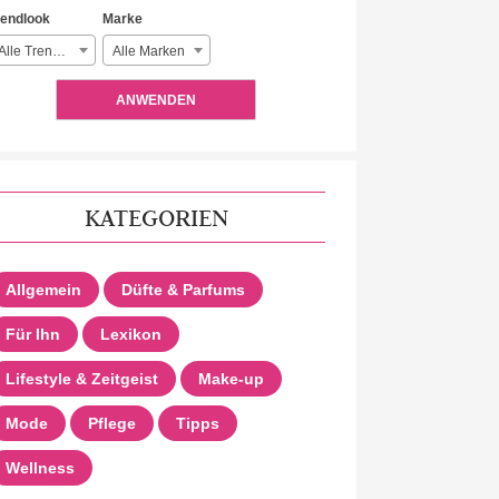
rendlook
Marke
Alle Trendlooks
Alle Marken
ANWENDEN
KATEGORIEN
Allgemein
Düfte & Parfums
Für Ihn
Lexikon
Lifestyle & Zeitgeist
Make-up
Mode
Pflege
Tipps
Wellness