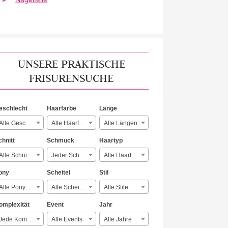
UNSERE PRAKTISCHE
FRISURENSUCHE
eschlecht
Haarfarbe
Länge
Alle Geschlechter
Alle Haarfarben
Alle Längen
chnitt
Schmuck
Haartyp
Alle Schnitte
Jeder Schmuck
Alle Haartypen
ony
Scheitel
Stil
Alle Ponyarten
Alle Scheitelarten
Alle Stile
omplexität
Event
Jahr
Jede Komplexität
Alle Events
Alle Jahre