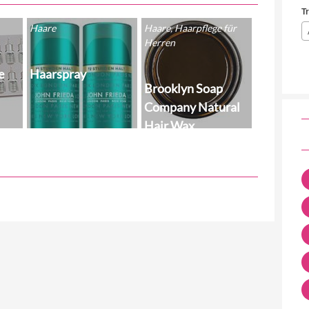
T
Haare
Haare, Haarpflege für
Herren
e
Haarspray
Brooklyn Soap
Company Natural
Hair Wax