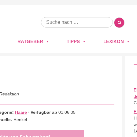
RATGEBER
TIPPS
LEXIKON
E
 Redaktion
d
C
E
egorie:
Haare
⋅ Verfügbar ab
01.06.05
H
uelle:
Henkel
w
L