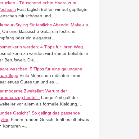
erücken - Täuschend echte Haare zum
echseln
Fast täglich treffen wir auf gepflegte
enschen mit schönen und…
lamour-Styling für festliche Abende: Make-up,
…
Ob eine klassische Gala, ein festlicher
mpfang oder ein eleganter…
osmetikerin werden: 4 Tipps für Ihren Weg
osmetikerin zu werden wird immer beliebter in
er Berufswelt. Die…
aare waschen: 5 Tipps für eine gelungene
aarpflege
Viele Menschen möchten ihrem
aar etwas Gutes tun und es…
er moderne Zweiteiler: Warum der
amenanzug heute…
Lange Zeit galt der
weiteiler vor allem als formelle Kleidung.…
undes Gesicht? So gelingt das passende
tyling
Einem runden Gesicht fehlt es oft etwas
n Konturen –…