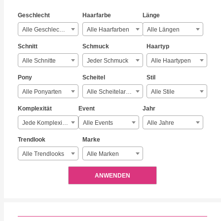
Geschlecht
Haarfarbe
Länge
Alle Geschlechter
Alle Haarfarben
Alle Längen
Schnitt
Schmuck
Haartyp
Alle Schnitte
Jeder Schmuck
Alle Haartypen
Pony
Scheitel
Stil
Alle Ponyarten
Alle Scheitelarten
Alle Stile
Komplexität
Event
Jahr
Jede Komplexität
Alle Events
Alle Jahre
Trendlook
Marke
Alle Trendlooks
Alle Marken
ANWENDEN