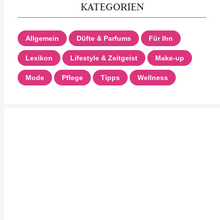
KATEGORIEN
Allgemein
Düfte & Parfums
Für Ihn
Lexikon
Lifestyle & Zeitgeist
Make-up
Mode
Pflege
Tipps
Wellness