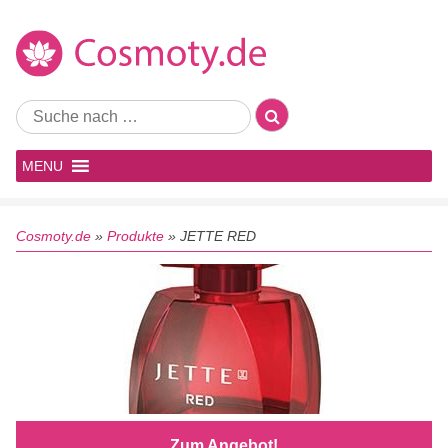
MENU
Cosmoty.de
»
Produkte
»
JETTE RED
Zum Angebot!