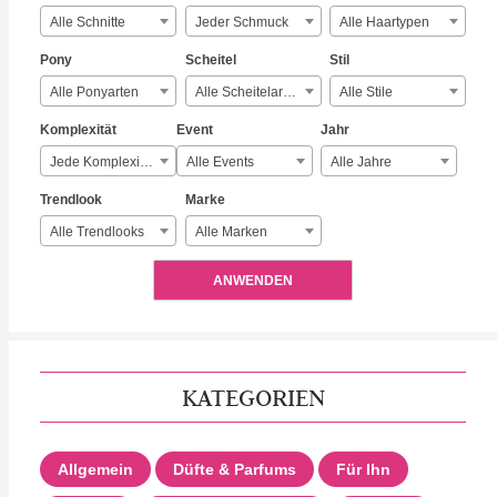
Alle Schnitte
Jeder Schmuck
Alle Haartypen
Pony
Scheitel
Stil
Alle Ponyarten
Alle Scheitelarten
Alle Stile
Komplexität
Event
Jahr
Jede Komplexität
Alle Events
Alle Jahre
Trendlook
Marke
Alle Trendlooks
Alle Marken
ANWENDEN
KATEGORIEN
Allgemein
Düfte & Parfums
Für Ihn