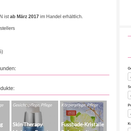
N ist
ab März 2017
im Handel erhältlich.
tellers
5)
eunden:
G
S
odukte:
ge
Gesichtspflege, Pflege
Körperpflege, Pflege
P
ng
Skin Therapy
Fussbade-Kristalle
K