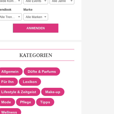
Jede Komplexität
Alle Events
Alle Jahre
rendlook
Marke
Alle Trendlooks
Alle Marken
ANWENDEN
KATEGORIEN
Allgemein
Düfte & Parfums
Für Ihn
Lexikon
Lifestyle & Zeitgeist
Make-up
Mode
Pflege
Tipps
Wellness