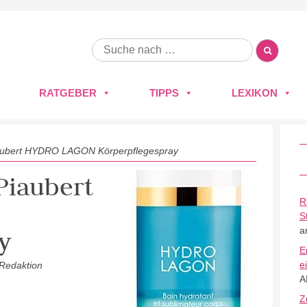
RATGEBER
TIPPS
LEXIKON
aubert HYDRO LAGON Körperpflegespray
Piaubert
R
S
a
y
E
e
 Redaktion
A
Z