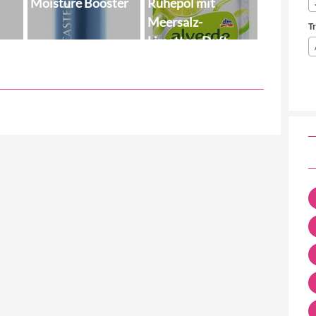
Moisture Booster
Ruhepol mit
Meersalz-
T
Limetten-Duft