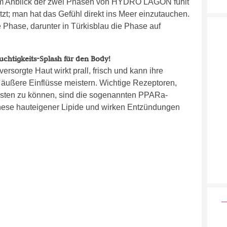
m Anblick der zwei Phasen von HYDRO LAGON fühlt
zt; man hat das Gefühl direkt ins Meer einzutauchen.
 Phase, darunter in Türkisblau die Phase auf
euchtigkeits-Splash für den Body!
ersorgte Haut wirkt prall, frisch und kann ihre
n äußere Einflüsse meistern. Wichtige Rezeptoren,
isten zu können, sind die sogenannten PPARa-
these hauteigener Lipide und wirken Entzündungen