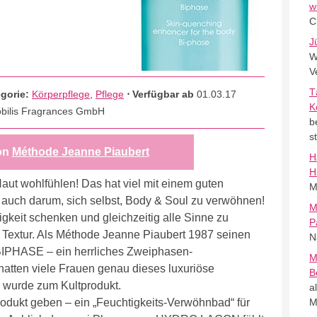
w
C
J
W
V
T
egorie:
Körperpflege
,
Pflege
⋅ Verfügbar ab
01.03.17
K
bilis Fragrances GmbH
b
s
on
Méthode Jeanne Piaubert
H
H
Haut wohlfühlen! Das hat viel mit einem guten
M
 auch darum, sich selbst, Body & Soul zu verwöhnen!
M
gkeit schenken und gleichzeitig alle Sinne zu
P
en Textur. Als Méthode Jeanne Piaubert 1987 seinen
N
PHASE – ein herrliches Zweiphasen-
M
 hatten viele Frauen genau dieses luxuriöse
B
 wurde zum Kultprodukt.
a
odukt geben – ein „Feuchtigkeits-Verwöhnbad“ für
M