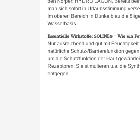
den Körper: HYDRO LAGON. Bereits bei
man sich sofort in Urlaubsstimmung verset
Im oberen Bereich in Dunkelblau die ölige
Wasserbasis.
Essentielle Wirkstoffe: SOLINE® – Wie ein F
Nur ausreichend und gut mit Feuchtigkeit v
natürliche Schutz-/Barrierefunktion gege
um die Schutzfunktion der Haut gewährle
Rezeptoren. Sie stimulieren u.a. die Syn
entgegen.