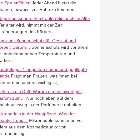
ie Spa anfühlen
Jeder Abend bietet die
hance, bewusst zur Ruhe zu kommen…
ünger aussehen: So strahlen Sie auch im Alter
er älter wird, nimmt mit der Zeit
eränderungen des Körpers…
äglicher Sonnenschutz für Gesicht und
örper: Darum…
Sonnenschutz wird vor allem
ei anhaltend hohen Temperaturen und
tarker…
andpflege: 7 Tipps für schöne und gepflegte
ände
Fragt man Frauen, was ihnen bei
ännern besonders wichtig ist,…
ehr als ein Duft: Warum ein hochwertiges
arfum zum…
Nur noch eben auf dem
achhauseweg in der Parfümerie anhalten…
ikronadeln in der Hautpflege: Was der
eauty-Trend…
Mikronadeln kennt man vor
llem aus dem Kosmetikstudio: von
icroneedling,…