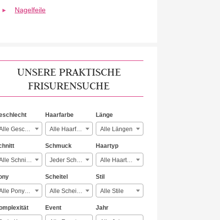
Nagelfeile
UNSERE PRAKTISCHE
FRISURENSUCHE
eschlecht
Haarfarbe
Länge
Alle Geschlechter
Alle Haarfarben
Alle Längen
chnitt
Schmuck
Haartyp
Alle Schnitte
Jeder Schmuck
Alle Haartypen
ony
Scheitel
Stil
Alle Ponyarten
Alle Scheitelarten
Alle Stile
omplexität
Event
Jahr