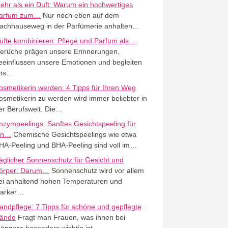
ehr als ein Duft: Warum ein hochwertiges
arfum zum…
Nur noch eben auf dem
achhauseweg in der Parfümerie anhalten…
üfte kombinieren: Pflege und Parfum als…
erüche prägen unsere Erinnerungen,
eeinflussen unsere Emotionen und begleiten
ns…
osmetikerin werden: 4 Tipps für Ihren Weg
osmetikerin zu werden wird immer beliebter in
er Berufswelt. Die…
nzympeelings: Sanftes Gesichtspeeling für
in…
Chemische Gesichtspeelings wie etwa
HA-Peeling und BHA-Peeling sind voll im…
äglicher Sonnenschutz für Gesicht und
örper: Darum…
Sonnenschutz wird vor allem
ei anhaltend hohen Temperaturen und
tarker…
andpflege: 7 Tipps für schöne und gepflegte
ände
Fragt man Frauen, was ihnen bei