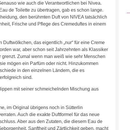
 Genauso wie auch die Verantwortlichen bei Nivea.
Eau de Toilette zu übertragen, gab es schon lange.
cheidung, den berühmten Duft von NIVEA tatsächlich
inheit, Frische und Pflege des Cremeduftes in einem
en Duftwölkchen, das eigentlich „nur“ für eine Creme
orden war, aber schon seit Jahrzehnten als Klassiker
er grenzt. Zumal wenn man weiß wie sehr Menschen
r sie mögen ein Parfüm oder nicht. Hinzukommen
rschiede in den einzelnen Ländern, die es
erfolgreich sind.
Klippen mit seiner schmeichelnden Mischung aus
, im Original übrigens noch in Sütterlin
verraten. Auch die exakte Duftformel für das neue
rschluss. Aber aus den Zutaten, die diesem Eau de
Geborgenheit, Sanftheit und Zärtlichkeit geben, macht