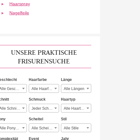
Haarspray
Nagelfeile
UNSERE PRAKTISCHE
FRISURENSUCHE
eschlecht
Haarfarbe
Länge
Alle Geschlechter
Alle Haarfarben
Alle Längen
chnitt
Schmuck
Haartyp
Alle Schnitte
Jeder Schmuck
Alle Haartypen
ony
Scheitel
Stil
Alle Ponyarten
Alle Scheitelarten
Alle Stile
omplexität
Event
Jahr