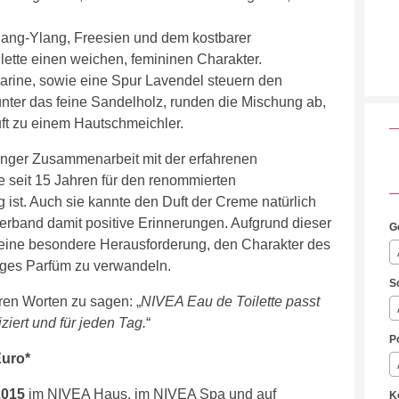
ang-Ylang, Freesien und dem kostbarer
tte einen weichen, femininen Charakter.
rine, sowie eine Spur Lavendel steuern den
nter das feine Sandelholz, runden die Mischung ab,
ft zu einem Hautschmeichler.
enger Zusammenarbeit mit der erfahrenen
e seit 15 Jahren für den renommierten
ig ist. Auch sie kannte den Duft der Creme natürlich
verband damit positive Erinnerungen. Aufgrund dieser
G
eine besondere Herausforderung, den Charakter des
iges Parfüm zu verwandeln.
S
hren Worten zu sagen: „
NIVEA Eau de Toilette passt
ziert und für jeden Tag.
“
P
Euro*
2015
im NIVEA Haus, im NIVEA Spa und auf
K