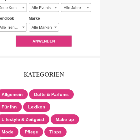
Jede Komplexität
Alle Events
Alle Jahre
rendlook
Marke
Alle Trendlooks
Alle Marken
ANWENDEN
KATEGORIEN
Allgemein
Düfte & Parfums
Für Ihn
Lexikon
Lifestyle & Zeitgeist
Make-up
Mode
Pflege
Tipps