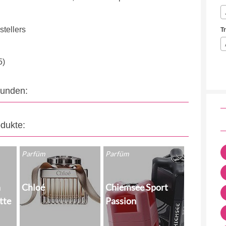
tellers
T
5)
eunden:
odukte:
Parfüm
Parfüm
n
Chloé
Chiemsee Sport
tte
Passion