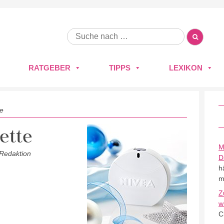
RATGEBER
TIPPS
LEXIKON
te
ette
M
 Redaktion
D
h
m
Z
w
C