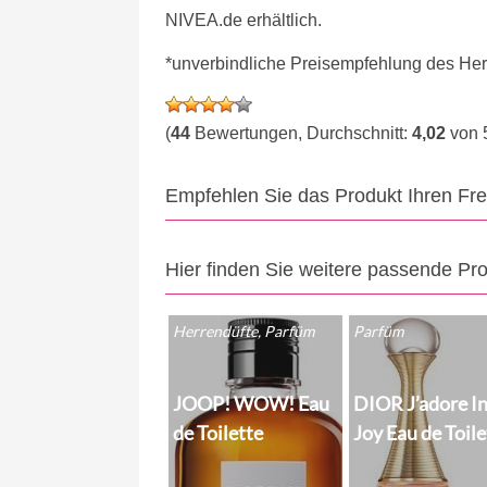
NIVEA.de erhältlich.
*unverbindliche Preisempfehlung des Hers
(
44
Bewertungen, Durchschnitt:
4,02
von 
Empfehlen Sie das Produkt Ihren Fr
Hier finden Sie weitere passende Pr
Herrendüfte, Parfüm
Parfüm
JOOP! WOW! Eau
DIOR J’adore I
de Toilette
Joy Eau de Toile