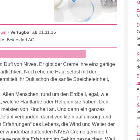
M
P
N
D
G
füm
⋅ Verfügbar ab
01.11.15
b
le:
Beiersdorf AG
u
K
K
n Duft von Nivea. Er gibt der Creme ihre einzigartige
d
rtlichkeit. Noch ehe die Haut selbst mit der
E
ittelt ihr Duft schon die sanfte Streicheleinheit,
e
A
g. Allen Menschen, rund um den Erdball, egal, wie
T
ht, welche Hautfarbe oder Religion sie haben. Den
K
e meisten von Kindheit an. Und dann ein ganzes
b
 Gefühl verbunden, damit von klein auf umsorgt und
s
en Erfahrungen“ des Lebens, die Wind und Wetter der
H
der wunderbar duftenden NIVEA Creme gemildert.
H
 diese positive Erfahrung im Gehirn gespeichert. Weil