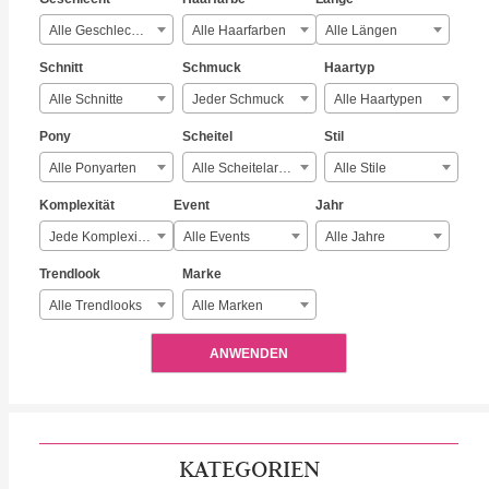
Alle Geschlechter
Alle Haarfarben
Alle Längen
Schnitt
Schmuck
Haartyp
Alle Schnitte
Jeder Schmuck
Alle Haartypen
Pony
Scheitel
Stil
Alle Ponyarten
Alle Scheitelarten
Alle Stile
Komplexität
Event
Jahr
Jede Komplexität
Alle Events
Alle Jahre
Trendlook
Marke
Alle Trendlooks
Alle Marken
ANWENDEN
KATEGORIEN