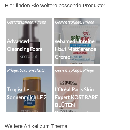
Hier finden Sie weitere passende Produkte:
Gesichtspflege, Pflege
Gesichtspflege, Pflege
Advanced
sebamed Unreine
Cleansing Foam
Haut Mattierende
Creme
Pflege, Sonnenschutz
Gesichtspflege, Pflege
Tropische
L’Oréal Paris Skin
Sonnenmilch LF 2
Expert KOSTBARE
BLÜTEN
Reinigungsserie
Weitere Artikel zum Thema: