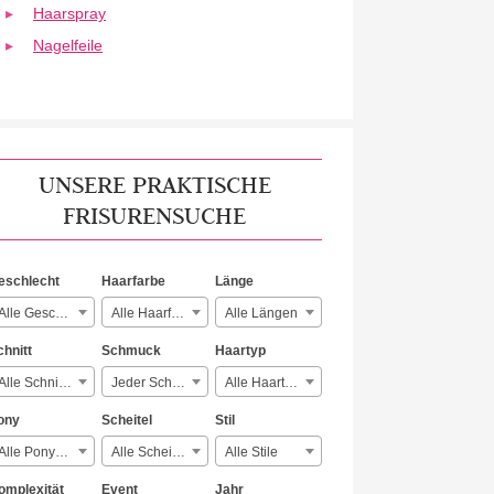
Haarspray
Nagelfeile
UNSERE PRAKTISCHE
FRISURENSUCHE
eschlecht
Haarfarbe
Länge
Alle Geschlechter
Alle Haarfarben
Alle Längen
chnitt
Schmuck
Haartyp
Alle Schnitte
Jeder Schmuck
Alle Haartypen
ony
Scheitel
Stil
Alle Ponyarten
Alle Scheitelarten
Alle Stile
omplexität
Event
Jahr