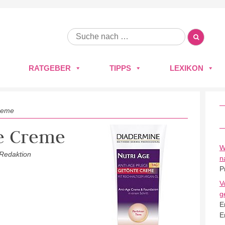
RATGEBER
TIPPS
LEXIKON
Creme
te Creme
W
 Redaktion
n
P
V
g
E
E