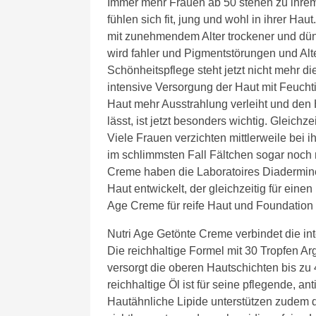
Immer mehr Frauen ab 50 stehen zu ihrem 
fühlen sich fit, jung und wohl in ihrer H
mit zunehmendem Alter trockener und dünn
wird fahler und Pigmentstörungen und Alte
Schönheitspflege steht jetzt nicht mehr di
intensive Versorgung der Haut mit Feuchti
Haut mehr Ausstrahlung verleiht und den
lässt, ist jetzt besonders wichtig. Gleichz
Viele Frauen verzichten mittlerweile bei 
im schlimmsten Fall Fältchen sogar noch
Creme haben die Laboratoires Diadermine 
Haut entwickelt, der gleichzeitig für einen
Age Creme für reife Haut und Foundation
Nutri Age Getönte Creme verbindet die int
Die reichhaltige Formel mit 30 Tropfen Ar
versorgt die oberen Hautschichten bis zu 
reichhaltige Öl ist für seine pflegende, a
Hautähnliche Lipide unterstützen zudem di