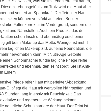
C
Alter. Sie wissen, was sie im Leben erreicht haben,
aut. Diesem Lebensgefühl zum Trotz wird die Haut aber
er und verliert an Spannkraft. Der Teint der Haut
rsflecken können verstärkt auftreten. Bei der
e starke Faltenkorrektur im Vordergrund, sondern die
gkeit und Nährstoffen. Auch ein Produkt, das der
 Hautton schön frisch und ebenmäßig erscheinen
eitig gilt beim Make-up das Motto: Weniger ist mehr!
ihrem täglichen Make-up z.B. auf eine Foundation, die
 mehr hervorheben kann. Mit Nutri-Age Getönte
einen Schönmacher für die tägliche Pflege reifer
 perfekten und ebenmäßigen Teint sorgt: Sie ist Anti-
 in Einem.
ensive Pflege reifer Haut mit perfekter Abdeckung.
gan-Öl pflegt die Haut mit wertvollen Nährstoffen und
48 Stunden lang intensiv mit Feuchtigkeit. Das
ntioxidative und regenerative Wirkung bekannt.
e natürliche Schutzbarriere der Haut. Der Teint ist