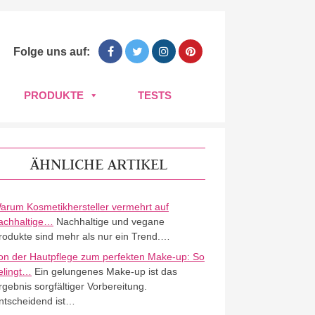
Folge uns auf:
PRODUKTE
TESTS
ÄHNLICHE ARTIKEL
arum Kosmetikhersteller vermehrt auf
achhaltige…
Nachhaltige und vegane
rodukte sind mehr als nur ein Trend.…
on der Hautpflege zum perfekten Make-up: So
elingt…
Ein gelungenes Make-up ist das
rgebnis sorgfältiger Vorbereitung.
ntscheidend ist…