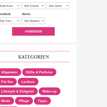
Jede Komplexität
Alle Events
Alle Jahre
rendlook
Marke
Alle Trendlooks
Alle Marken
ANWENDEN
KATEGORIEN
Allgemein
Düfte & Parfums
Für Ihn
Lexikon
Lifestyle & Zeitgeist
Make-up
Mode
Pflege
Tipps