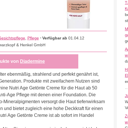
T
K
b
s
M
g
Gesichtspflege
,
Pflege
⋅ Verfügbar ab
01.04.12
g
warzkopf & Henkel GmbH
A
w
ukte von
Diadermine
d
H
er ebenmäßig, strahlend und perfekt genährt ist,
E
 Generation. Produkte mit zweifachem Nutzen sind
e
rmine Nutri Age Getönte Creme für die Haut ab 50
nti-Age Pflege mit denen einer Foundation. Die
J
ro-Mineralpigmenten versorgt die Haut tiefenwirksam
W
V
en und bietet zugleich eine hohe Deckkraft für einen
utri Age Getönte Creme ist ab sofort im Handel
Z
w