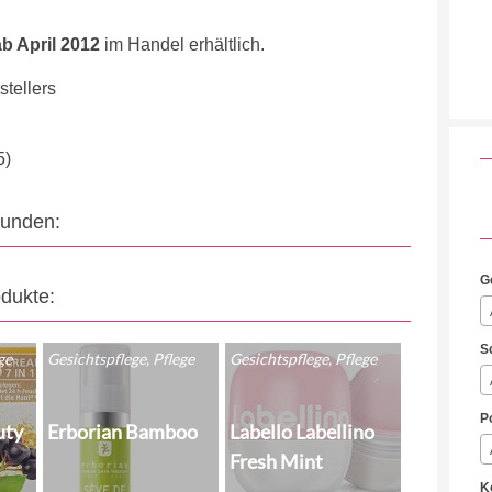
ab April 2012
im Handel erhältlich.
tellers
5)
eunden:
G
odukte:
S
ge
Gesichtspflege, Pflege
Gesichtspflege, Pflege
P
uty
Erborian Bamboo
Labello Labellino
Fresh Mint
K