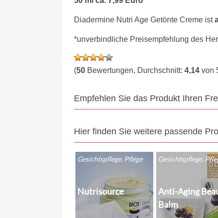
50 ml ca. 7,99 Euro*
Diadermine Nutri Age Getönte Creme ist
*unverbindliche Preisempfehlung des Hers
(
50
Bewertungen, Durchschnitt:
4,14
von 
Empfehlen Sie das Produkt Ihren Fr
Hier finden Sie weitere passende Pr
Gesichtspflege, Pflege
Gesichtspflege, Pfle
Nutrisource
Anti-Aging Bea
Balm