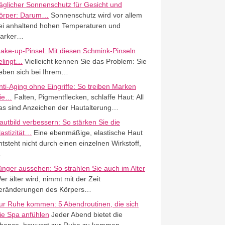
äglicher Sonnenschutz für Gesicht und
örper: Darum…
Sonnenschutz wird vor allem
ei anhaltend hohen Temperaturen und
tarker…
ake-up-Pinsel: Mit diesen Schmink-Pinseln
elingt…
Vielleicht kennen Sie das Problem: Sie
eben sich bei Ihrem…
nti-Aging ohne Eingriffe: So treiben Marken
ie…
Falten, Pigmentflecken, schlaffe Haut: All
as sind Anzeichen der Hautalterung…
autbild verbessern: So stärken Sie die
lastizität…
Eine ebenmäßige, elastische Haut
ntsteht nicht durch einen einzelnen Wirkstoff,
…
ünger aussehen: So strahlen Sie auch im Alter
er älter wird, nimmt mit der Zeit
eränderungen des Körpers…
ur Ruhe kommen: 5 Abendroutinen, die sich
ie Spa anfühlen
Jeder Abend bietet die