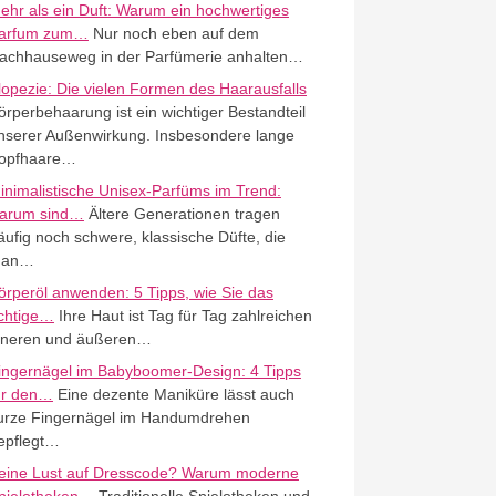
ehr als ein Duft: Warum ein hochwertiges
arfum zum…
Nur noch eben auf dem
achhauseweg in der Parfümerie anhalten…
lopezie: Die vielen Formen des Haarausfalls
örperbehaarung ist ein wichtiger Bestandteil
nserer Außenwirkung. Insbesondere lange
opfhaare…
inimalistische Unisex-Parfüms im Trend:
arum sind…
Ältere Generationen tragen
äufig noch schwere, klassische Düfte, die
an…
örperöl anwenden: 5 Tipps, wie Sie das
ichtige…
Ihre Haut ist Tag für Tag zahlreichen
nneren und äußeren…
ingernägel im Babyboomer-Design: 4 Tipps
ür den…
Eine dezente Maniküre lässt auch
urze Fingernägel im Handumdrehen
epflegt…
eine Lust auf Dresscode? Warum moderne