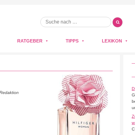
RATGEBER
TIPPS
LEXIKON
D
 Redaktion
G
b
u
Z
w
C