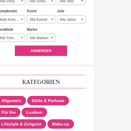
Alle Ponyarten
Alle Scheitelarten
Alle Stile
omplexität
Event
Jahr
Jede Komplexität
Alle Events
Alle Jahre
rendlook
Marke
Alle Trendlooks
Alle Marken
ANWENDEN
KATEGORIEN
Allgemein
Düfte & Parfums
Für Ihn
Lexikon
Lifestyle & Zeitgeist
Make-up