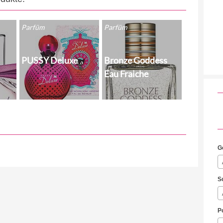
Parfüm
Parfüm
PUSSY Deluxe
Bronze Goddess
Eau Fraiche
G
S
P