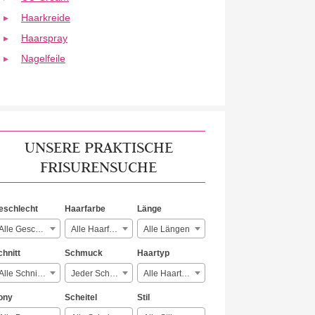
Haarkreide
Haarspray
Nagelfeile
UNSERE PRAKTISCHE
FRISURENSUCHE
eschlecht
Haarfarbe
Länge
Alle Geschlechter
Alle Haarfarben
Alle Längen
chnitt
Schmuck
Haartyp
Alle Schnitte
Jeder Schmuck
Alle Haartypen
ony
Scheitel
Stil