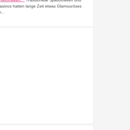
pielotheken…
Traditionelle Spielotheken und
asinos hatten lange Zeit etwas Glamouröses
n…