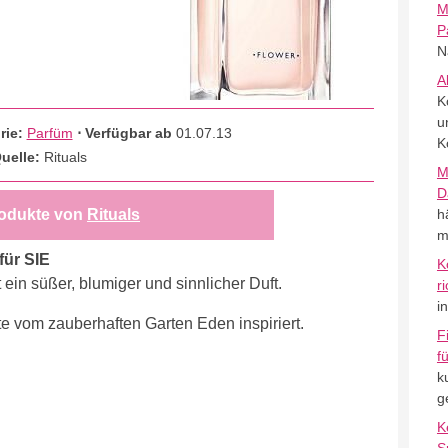
M
P
N
A
K
u
rie:
Parfüm
⋅ Verfügbar ab
01.07.13
K
uelle:
Rituals
M
D
odukte von
Rituals
h
m
für SIE
K
ein süßer, blumiger und sinnlicher Duft.
r
i
e vom zauberhaften Garten Eden inspiriert.
F
f
k
g
K