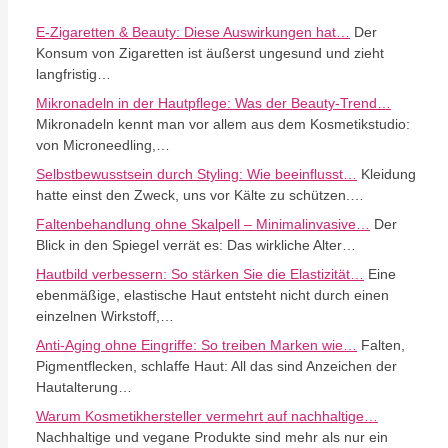
E-Zigaretten & Beauty: Diese Auswirkungen hat…
Der
Konsum von Zigaretten ist äußerst ungesund und zieht
langfristig…
Mikronadeln in der Hautpflege: Was der Beauty-Trend…
Mikronadeln kennt man vor allem aus dem Kosmetikstudio:
von Microneedling,…
Selbstbewusstsein durch Styling: Wie beeinflusst…
Kleidung
hatte einst den Zweck, uns vor Kälte zu schützen.…
Faltenbehandlung ohne Skalpell – Minimalinvasive…
Der
Blick in den Spiegel verrät es: Das wirkliche Alter…
Hautbild verbessern: So stärken Sie die Elastizität…
Eine
ebenmäßige, elastische Haut entsteht nicht durch einen
einzelnen Wirkstoff,…
Anti-Aging ohne Eingriffe: So treiben Marken wie…
Falten,
Pigmentflecken, schlaffe Haut: All das sind Anzeichen der
Hautalterung…
Warum Kosmetikhersteller vermehrt auf nachhaltige…
Nachhaltige und vegane Produkte sind mehr als nur ein