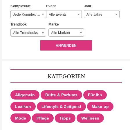
Komplexität
Event
Jahr
Jede Komplexität
Alle Events
Alle Jahre
Trendlook
Marke
Alle Trendlooks
Alle Marken
ANWENDEN
KATEGORIEN
Allgemein
Düfte & Parfums
Für Ihn
Lexikon
Lifestyle & Zeitgeist
Make-up
Mode
Pflege
Tipps
Wellness