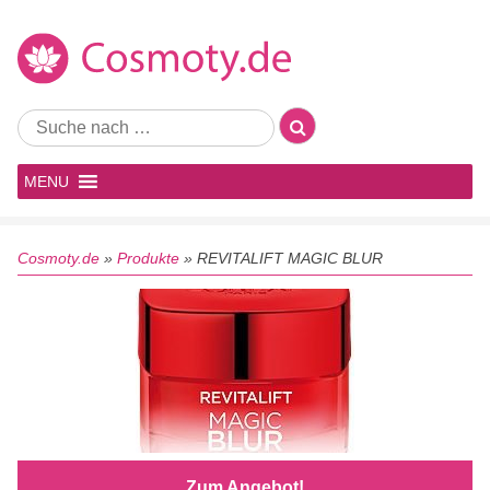
MENU
Cosmoty.de
»
Produkte
»
REVITALIFT MAGIC BLUR
Zum Angebot!