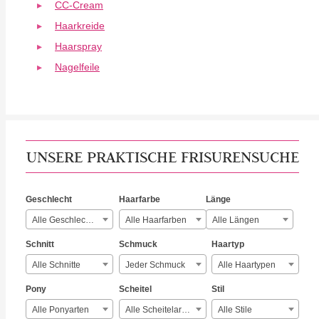
CC-Cream
Haarkreide
Haarspray
Nagelfeile
UNSERE PRAKTISCHE FRISURENSUCHE
Geschlecht
Haarfarbe
Länge
Alle Geschlechter
Alle Haarfarben
Alle Längen
Schnitt
Schmuck
Haartyp
Alle Schnitte
Jeder Schmuck
Alle Haartypen
Pony
Scheitel
Stil
Alle Ponyarten
Alle Scheitelarten
Alle Stile