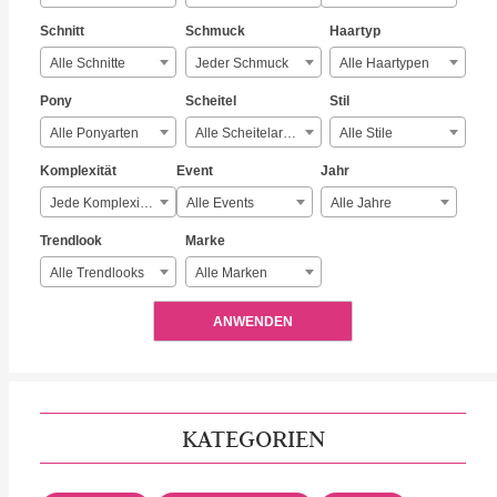
Schnitt
Schmuck
Haartyp
Alle Schnitte
Jeder Schmuck
Alle Haartypen
Pony
Scheitel
Stil
Alle Ponyarten
Alle Scheitelarten
Alle Stile
Komplexität
Event
Jahr
Jede Komplexität
Alle Events
Alle Jahre
Trendlook
Marke
Alle Trendlooks
Alle Marken
ANWENDEN
KATEGORIEN